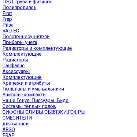
ПНД Труба и фитинги
Полипропилен
Firat
Frap
Pilsa
VALTEC
Полотенцесушители
Приборы учета
Радиаторы и комплектующие
Комплектующие
Радиаторы
Санфаянс
Аксессуары
Комплектующие
Крепежи и атрибуты
Тюльпаны и умывальники
Унитазы-компакты
Чаши Генуя. Писсуары. Биде
Системы тёплых полов
СИФОНЫ.СЛИВЫ.ОБВЯЗКИ.ГОФРЫ
СМЕСИТЕЛИ
для ванной
ARGO
FRAP