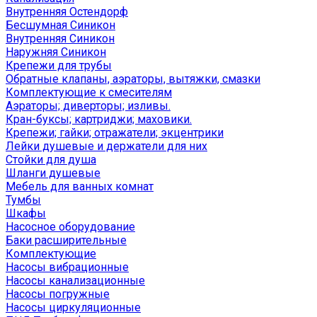
Внутренняя Остендорф
Бесшумная Синикон
Внутренняя Синикон
Наружняя Синикон
Крепежи для трубы
Обратные клапаны, аэраторы, вытяжки, смазки
Комплектующие к смесителям
Аэраторы; диверторы; изливы.
Кран-буксы; картриджи; маховики.
Крепежи; гайки; отражатели; экцентрики
Лейки душевые и держатели для них
Стойки для душа
Шланги душевые
Мебель для ванных комнат
Тумбы
Шкафы
Насосное оборудование
Баки расширительные
Комплектующие
Насосы вибрационные
Насосы канализационные
Насосы погружные
Насосы циркуляционные