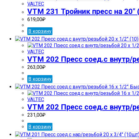
VALTEC
VTM 231 Тройник пресс на 20″ 
619,00
₽
В корзину
VALTEC
VTM 202 Пресс соед.с внутр/рез
263,00
₽
В корзину
Быс
VALTEC
VTM 202 Пресс соед.с внутр/ре
231,00
₽
В корзину