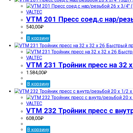
VALTEC
VTM 201 Пресс соед.с нар/резь
540,00
₽
В корзину
Быстрый пр
Быстр
VALTEC
VTM 231 Тройник пресс на 32 х 
1.584,00
₽
В корзину
VALTEC
VTM 232 Тройник пресс с внутр
608,00
₽
В корзину