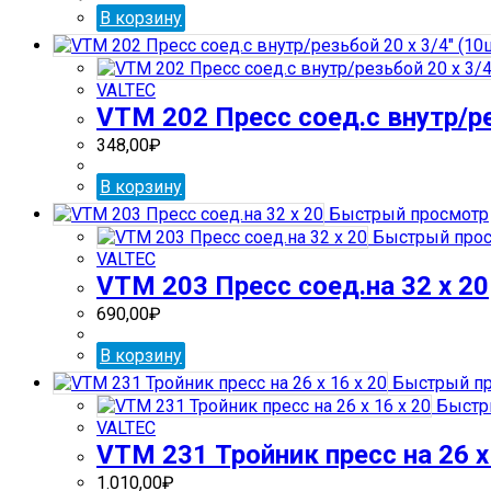
В корзину
VALTEC
VTM 202 Пресс соед.с внутр/ре
348,00
₽
В корзину
Быстрый просмотр
Быстрый про
VALTEC
VTM 203 Пресс соед.на 32 х 20
690,00
₽
В корзину
Быстрый пр
Быстр
VALTEC
VTM 231 Тройник пресс на 26 х 
1.010,00
₽