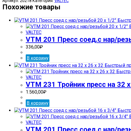
Артикул:
20218
Категория:
VALTEC
203
Похожие товары
Пресс
соед.на
Быстр
32
Б
х
VALTEC
16
VTM 201 Пресс соед.с нар/резь
336,00
₽
В корзину
Быстрый пр
Быстр
VALTEC
VTM 231 Тройник пресс на 32 х 
1.560,00
₽
В корзину
Быстр
Б
VALTEC
VTM 201 Пресс соед.с нар/резь