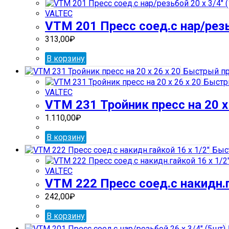
VALTEC
VTM 201 Пресс соед.с нар/резь
313,00
₽
В корзину
Быстрый пр
Быстр
VALTEC
VTM 231 Тройник пресс на 20 х 
1.110,00
₽
В корзину
Быс
VALTEC
VTM 222 Пресс соед.с накидн.г
242,00
₽
В корзину