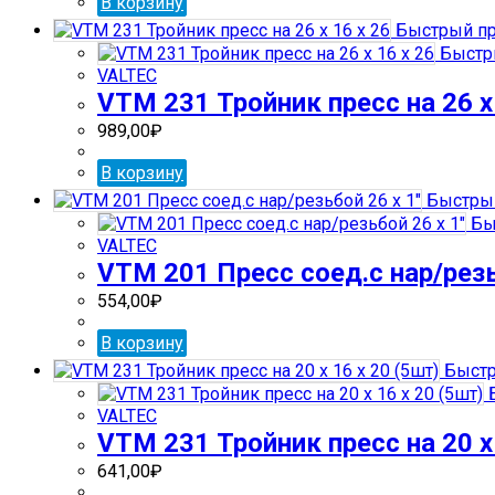
В корзину
Быстрый пр
Быстр
VALTEC
VTM 231 Тройник пресс на 26 х 
989,00
₽
В корзину
Быстрый
Бы
VALTEC
VTM 201 Пресс соед.с нар/резь
554,00
₽
В корзину
Быстр
Б
VALTEC
VTM 231 Тройник пресс на 20 х 
641,00
₽