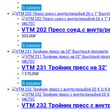
В корзину
Быстр
VALTEC
VTM 202 Пресс соед.с внутр/ре
503,00
₽
В корзину
Быстрый просмотр
Быстрый прос
VALTEC
VTM 231 Тройник пресс на 32″
1.570,00
₽
В корзину
VALTEC
VTM 232 Тройник пресс с внутр