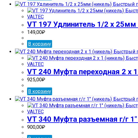
Быстрый п
Быст
VALTEC
VT 197 Удлинитель 1/2 х 25мм 
149,00
₽
В корзину
Быстрый 
Быст
VALTEC
VT 240 Муфта переходная 2 х 1
925,00
₽
В корзину
Быстрый 
Быст
VALTEC
VT 340 Муфта разъемная г/г 1″
900,00
₽