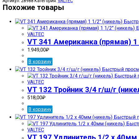
Артикул:
28988
Категория:
VALTEC
94
Похожие товары
Эксцентрик
3/4*10мм
Быстр
г/
Б
ш
VALTEC
VT 341 Американка (прямая) 1 
1.949,00
₽
В корзину
Быстрый просм
Быстрый 
VALTEC
VT 132 Тройник 3/4 г/ш/г (нике
518,00
₽
В корзину
Быстрый п
Быст
VALTEC
VT 197 Удлинитель 1/2 х 40мм 