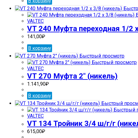
В корзину
Быстр
Б
VALTEC
VT 240 Муфта переходная 1/2 х
141,00
₽
В корзину
Быстрый просмотр
Быстрый просмотр
VALTEC
VT 270 Муфта 2″ (никель)
1.141,90
₽
В корзину
Быстрый просм
Быстрый 
VALTEC
VT 134 Тройник 3/4 ш/г/г (нике
615,00
₽