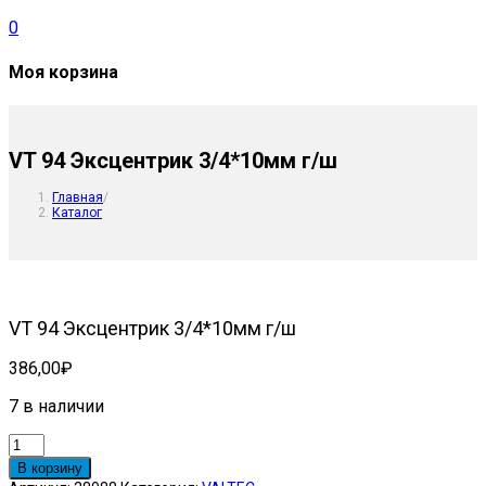
0
Моя корзина
VT 94 Эксцентрик 3/4*10мм г/ш
Главная
/
Каталог
VT 94 Эксцентрик 3/4*10мм г/ш
386,00
₽
7 в наличии
Количество
товара
В корзину
VT