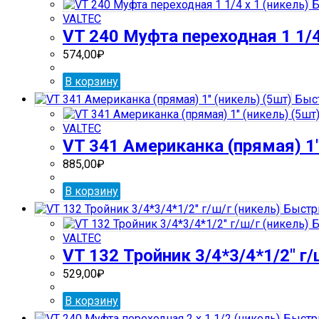
Б
VALTEC
VT 240 Муфта переходная 1 1/4
574,00
₽
В корзину
Быст
VALTEC
VT 341 Американка (прямая) 1″
885,00
₽
В корзину
Быстр
Б
VALTEC
VT 132 Тройник 3/4*3/4*1/2″ г/
529,00
₽
В корзину
Быстр