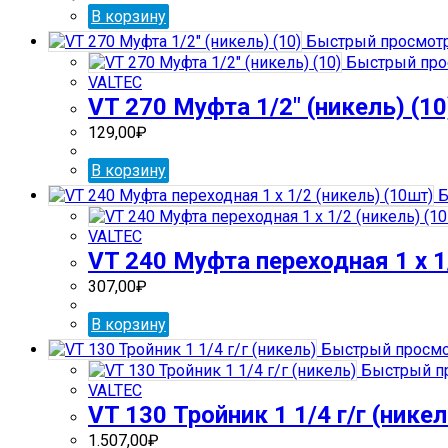
В корзину
Быстрый просмот
Быстрый про
VALTEC
VT 270 Муфта 1/2″ (никель) (10
129,00
₽
В корзину
Б
VALTEC
VT 240 Муфта переходная 1 х 1
307,00
₽
В корзину
Быстрый просм
Быстрый п
VALTEC
VT 130 Тройник 1 1/4 г/г (никел
1.507,00
₽