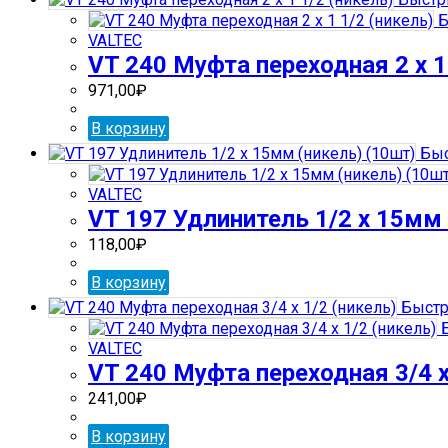
Б
VALTEC
VT 240 Муфта переходная 2 х 1
971,00
₽
В корзину
Быс
VALTEC
VT 197 Удлинитель 1/2 х 15мм 
118,00
₽
В корзину
Быстр
Б
VALTEC
VT 240 Муфта переходная 3/4 х
241,00
₽
В корзину