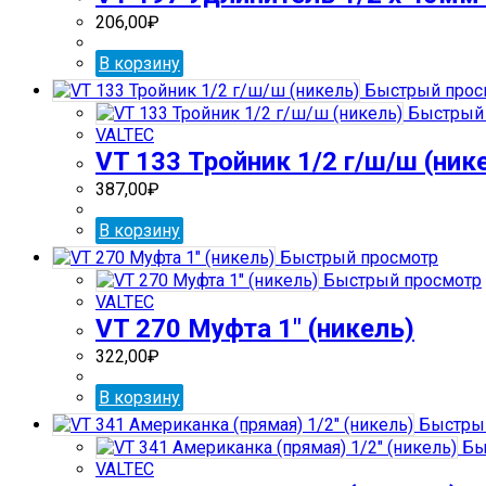
206,00
₽
В корзину
Быстрый прос
Быстрый 
VALTEC
VT 133 Тройник 1/2 г/ш/ш (ник
387,00
₽
В корзину
Быстрый просмотр
Быстрый просмотр
VALTEC
VT 270 Муфта 1″ (никель)
322,00
₽
В корзину
Быстрый
Бы
VALTEC