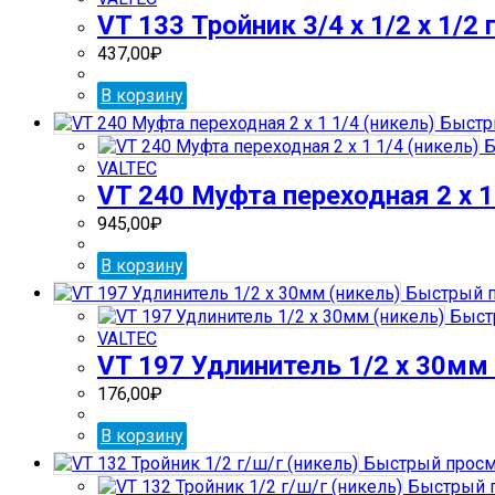
VT 133 Тройник 3/4 х 1/2 х 1/2
437,00
₽
В корзину
Быстр
Б
VALTEC
VT 240 Муфта переходная 2 х 1
945,00
₽
В корзину
Быстрый п
Быст
VALTEC
VT 197 Удлинитель 1/2 х 30мм 
176,00
₽
В корзину
Быстрый просм
Быстрый 