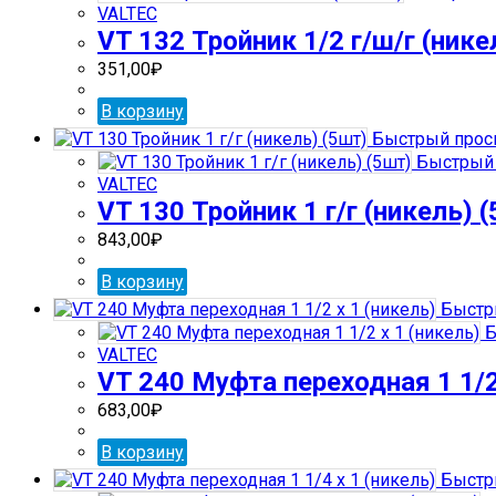
VALTEC
VT 132 Тройник 1/2 г/ш/г (нике
351,00
₽
В корзину
Быстрый прос
Быстрый 
VALTEC
VT 130 Тройник 1 г/г (никель) 
843,00
₽
В корзину
Быстр
Б
VALTEC
VT 240 Муфта переходная 1 1/2
683,00
₽
В корзину
Быстр