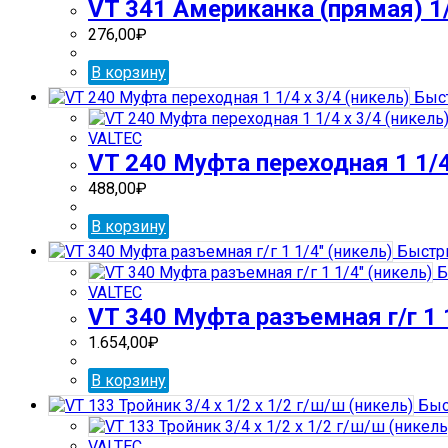
VT 341 Американка (прямая) 1/
276,00
₽
В корзину
Быст
VALTEC
VT 240 Муфта переходная 1 1/4
488,00
₽
В корзину
Быстр
Б
VALTEC
VT 340 Муфта разъемная г/г 1 1
1.654,00
₽
В корзину
Быс
VALTEC