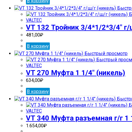
В корзину
Быстр
Б
VALTEC
VT 132 Тройник 3/4*1/2*3/4″ г/
481,00
₽
В корзину
Быстрый просмотр
Быстрый просм
VALTEC
VT 270 Муфта 1 1/4″ (никель)
634,00
₽
В корзину
Быстр
Б
VALTEC
VT 340 Муфта разъемная г/г 1 1
1.654,00
₽