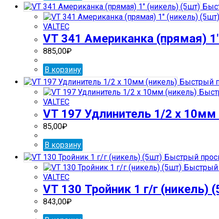
Быст
VALTEC
VT 341 Американка (прямая) 1″
885,00
₽
В корзину
Быстрый п
Быст
VALTEC
VT 197 Удлинитель 1/2 х 10мм 
85,00
₽
В корзину
Быстрый прос
Быстрый 
VALTEC
VT 130 Тройник 1 г/г (никель) 
843,00
₽