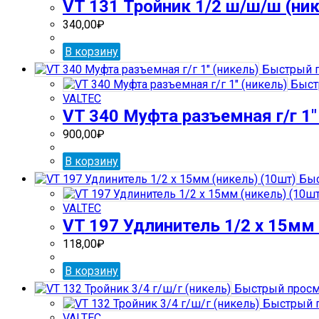
VT 131 Тройник 1/2 ш/ш/ш (ник
340,00
₽
В корзину
Быстрый 
Быст
VALTEC
VT 340 Муфта разъемная г/г 1″
900,00
₽
В корзину
Быс
VALTEC
VT 197 Удлинитель 1/2 х 15мм 
118,00
₽
В корзину
Быстрый просм
Быстрый 
VALTEC