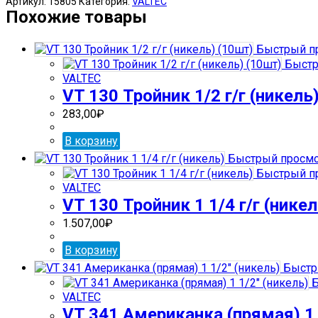
Артикул:
15805
Категория:
VALTEC
655
Похожие товары
Контргайка
3/4"
Быстрый п
(никель)
Быстр
VALTEC
VT 130 Тройник 1/2 г/г (никель
283,00
₽
В корзину
Быстрый просм
Быстрый п
VALTEC
VT 130 Тройник 1 1/4 г/г (никел
1.507,00
₽
В корзину
Быстр
Б
VALTEC
VT 341 Американка (прямая) 1 