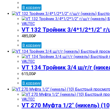
В корзину
Быстр
Б
VALTEC
VT 132 Тройник 3/4*1/2*1/2″ г/
485,00
₽
В корзину
Быстрый просм
Быстрый 
VALTEC
VT 134 Тройник 3/4 ш/г/г (нике
615,00
₽
В корзину
Быстрый просмот
Быстрый про
VALTEC
VT 270 Муфта 1/2″ (никель) (10