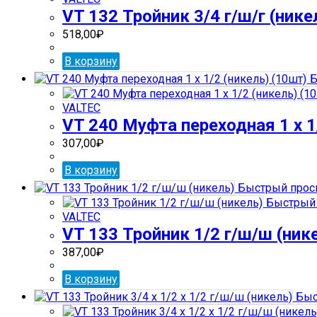
VT 132 Тройник 3/4 г/ш/г (нике
518,00
₽
В корзину
Б
VALTEC
VT 240 Муфта переходная 1 х 1
307,00
₽
В корзину
Быстрый прос
Быстрый 
VALTEC
VT 133 Тройник 1/2 г/ш/ш (ник
387,00
₽
В корзину
Быс