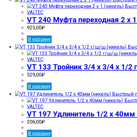
Быст
VALTEC
VT 240 Муфта переходная 2 х 1
925,00
₽
В корзину
Быс
VALTEC
VT 133 Тройник 3/4 х 3/4 х 1/2
529,00
₽
В корзину
Быстрый п
Быст
VALTEC
VT 197 Удлинитель 1/2 х 40мм 
206,00
₽
В корзину