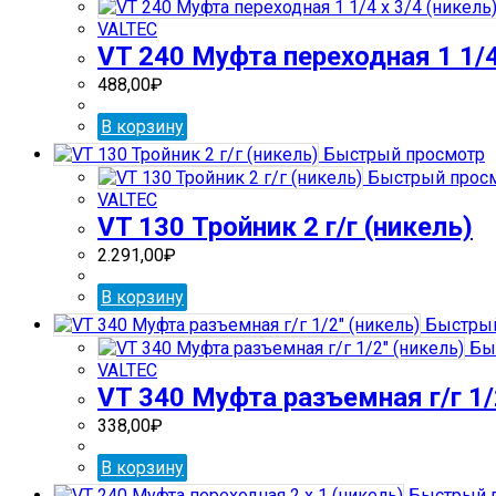
VALTEC
VT 240 Муфта переходная 1 1/4
488,00
₽
В корзину
Быстрый просмотр
Быстрый прос
VALTEC
VT 130 Тройник 2 г/г (никель)
2.291,00
₽
В корзину
Быстрый
Бы
VALTEC
VT 340 Муфта разъемная г/г 1/
338,00
₽
В корзину
Быстрый 