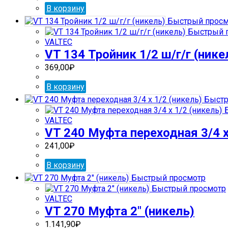
В корзину
Быстрый просм
Быстрый 
VALTEC
VT 134 Тройник 1/2 ш/г/г (нике
369,00
₽
В корзину
Быстр
Б
VALTEC
VT 240 Муфта переходная 3/4 х
241,00
₽
В корзину
Быстрый просмотр
Быстрый просмотр
VALTEC
VT 270 Муфта 2″ (никель)
1.141,90
₽