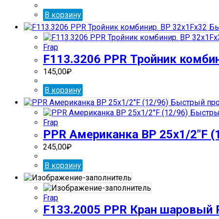
В корзину
Бы
Frap
F113.3206 PPR Тройник комбин
145,00
₽
В корзину
Быстрый пр
Быстры
Frap
PPR Американка ВР 25х1/2″F (
245,00
₽
В корзину
Frap
F133.2005 PPR Кран шаровый R