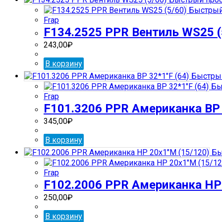
Быстрый
Frap
F134.2525 PPR Вентиль WS25 (
243,00
₽
В корзину
Быстрый
Бы
Frap
F101.3206 PPR Американка ВР 
345,00
₽
В корзину
Бы
Frap
F102.2006 PPR Американка НР 
250,00
₽
В корзину