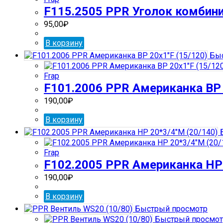
F115.2505 PPR Уголок комбинир
95,00
₽
В корзину
Быс
Frap
F101.2006 PPR Американка ВР 
190,00
₽
В корзину
Б
Frap
F102.2005 PPR Американка НР 
190,00
₽
В корзину
Быстрый просмотр
Быстрый просмот