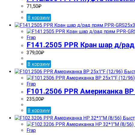
71,50
₽
В корзину
Frap
F141.2505 PPR Кран шар д/рад
379,00
₽
В корзину
Быст
Frap
F101.2506 PPR Американка ВР 
235,00
₽
В корзину
Быст
Frap