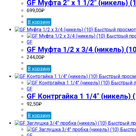
GF Муфта 2″ х 1 1/2″ (никель) (
699,00
₽
В корзину
Быстрый просмот
Быстрый пр
GF
GF Муфта 1/2 х 3/4 (никель) (1
244,00
₽
В корзину
Быстрый просм
Быстрый п
GF
GF Контргайка 1 1/4″ (никель) (
92,50
₽
В корзину
Быстрый пр
Быстр
GF