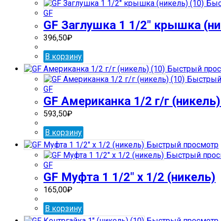
Быс
GF
GF Заглушка 1 1/2″ крышка (ни
396,50
₽
В корзину
Быстрый прос
Быстрый
GF
GF Американка 1/2 г/г (никель)
593,50
₽
В корзину
Быстрый просмотр
Быстрый прос
GF
GF Муфта 1 1/2″ х 1/2 (никель)
165,00
₽
В корзину
Быстрый просмотр