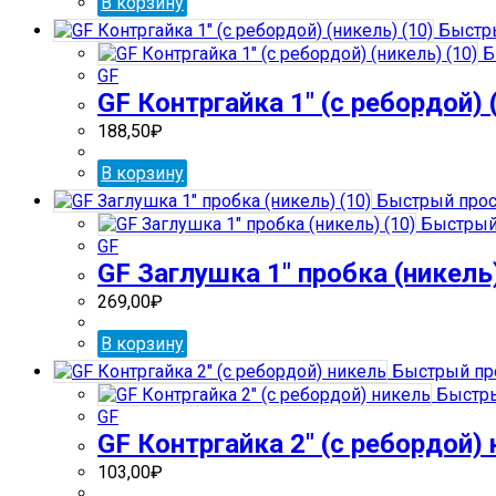
В корзину
Быстр
Б
GF
GF Контргайка 1″ (с ребордой) 
188,50
₽
В корзину
Быстрый про
Быстрый
GF
GF Заглушка 1″ пробка (никель)
269,00
₽
В корзину
Быстрый пр
Быстры
GF
GF Контргайка 2″ (с ребордой)
103,00
₽