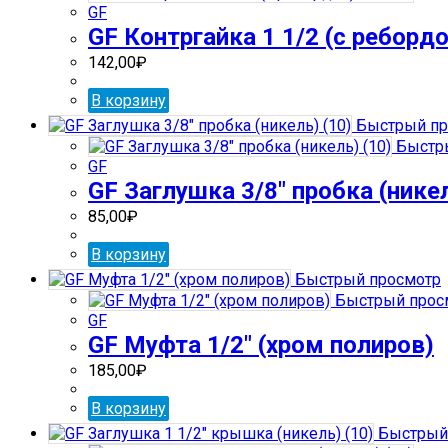
GF
GF Контргайка 1 1/2 (с реборд
142,00
₽
В корзину
Быстрый пр
Быстр
GF
GF Заглушка 3/8″ пробка (никел
85,00
₽
В корзину
Быстрый просмотр
Быстрый прос
GF
GF Муфта 1/2″ (хром полиров)
185,00
₽
В корзину
Быстрый