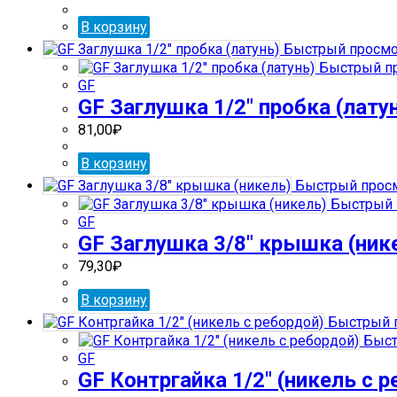
В корзину
Быстрый просмо
Быстрый п
GF
GF Заглушка 1/2″ пробка (лату
81,00
₽
В корзину
Быстрый прос
Быстрый 
GF
GF Заглушка 3/8″ крышка (ник
79,30
₽
В корзину
Быстрый 
Быст
GF
GF Контргайка 1/2″ (никель с 