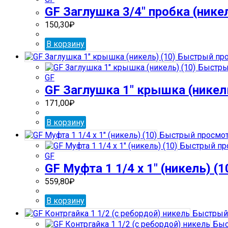
GF Заглушка 3/4″ пробка (никел
150,30
₽
В корзину
Быстрый пр
Быстры
GF
GF Заглушка 1″ крышка (никель
171,00
₽
В корзину
Быстрый просмо
Быстрый пр
GF
GF Муфта 1 1/4 х 1″ (никель) (1
559,80
₽
В корзину
Быстрый
Быс