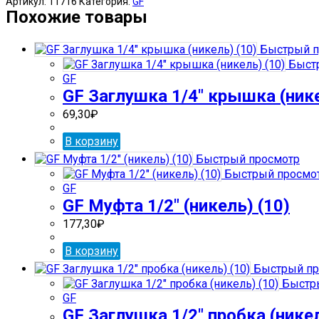
Артикул:
11716
Категория:
GF
Муфта
Похожие товары
1
1/2
Быстрый п
х
Быстр
1"
GF
(никель)
GF Заглушка 1/4″ крышка (нике
(10)
69,30
₽
В корзину
Быстрый просмотр
Быстрый просмо
GF
GF Муфта 1/2″ (никель) (10)
177,30
₽
В корзину
Быстрый пр
Быстр
GF
GF Заглушка 1/2″ пробка (никел