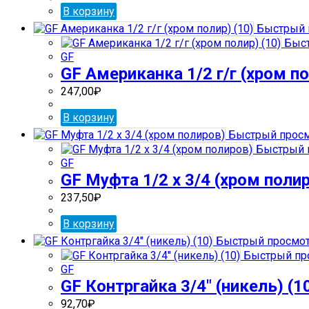
В корзину
Быстрый 
Быст
GF
GF Американка 1/2 г/г (хром по
247,00
₽
В корзину
Быстрый прос
Быстрый 
GF
GF Муфта 1/2 х 3/4 (хром поли
237,50
₽
В корзину
Быстрый просмо
Быстрый пр
GF
GF Контргайка 3/4″ (никель) (1
92,70
₽