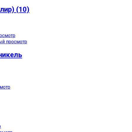
лир) (10)
осмотр
й просмотр
 никель
мотр
р