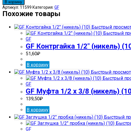
товара
В корзину
GF
Артикул:
11599
Категория:
GF
Заглушка
Похожие товары
3/8"
крышка
Быстрый просмо
(никель)
Быстрый пр
GF
GF Контргайка 1/2″ (никель) (1
51,60
₽
В корзину
Быстрый просмот
Быстрый пр
GF
GF Муфта 1/2 х 3/8 (никель) (1
139,50
₽
В корзину
Быстрый пр
Быстр
GF