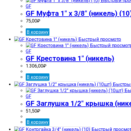
Быстрый про
GF
GF Муфта 1″ х 3/8″ (никель) (10
75,00
₽
В корзину
Быстрый просмотр
Быстрый просмот
GF
GF Крестовина 1″ (никель)
1.306,00
₽
В корзину
Быстрый
Бы
GF
GF Заглушка 1/2″ крышка (ник
51,50
₽
В корзину
Быстрый просмо