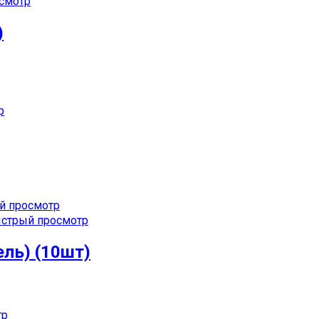
смотр
)
р
 просмотр
стрый просмотр
ель) (10шт)
тр