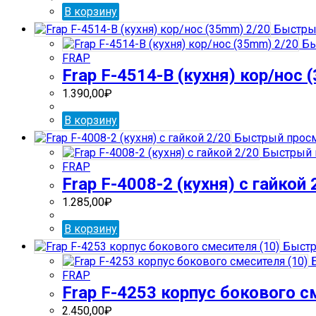
В корзину
Быстры
Бы
FRAP
Frap F-4514-В (кухня) кор/нос 
1.390,00
₽
В корзину
Быстрый прос
Быстрый 
FRAP
Frap F-4008-2 (кухня) с гайкой 
1.285,00
₽
В корзину
Быстр
Б
FRAP
Frap F-4253 корпус бокового с
2.450,00
₽