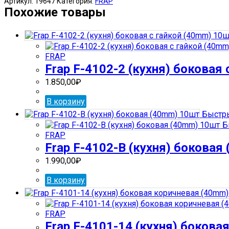
Артикул:
19647
Категория:
FRAP
F-
Похожие товары
4239-
В
(кухня)
(35mm)
FRAP
2/20
Frap F-4102-2 (кухня) боковая
1.850,00
₽
В корзину
Быстры
Б
FRAP
Frap F-4102-В (кухня) боковая
1.990,00
₽
В корзину
FRAP
Frap F-4101-14 (кухня) боков