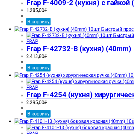
Frap F-4009-2 (кухня) с гайкой 
1.285,00
₽
В корзину
Быстрый прос
Быстрый
FRAP
Frap F-42732-В (кухня) (40mm)
2.413,80
₽
В корзину
FRAP
Frap F-4254 (кухня) хирургиче
2.295,00
₽
В корзину
FRAP