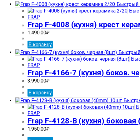
Быстрый 
Быст
FRAP
Frap F-4008 (кухня) крест кер
1.490,00
₽
В корзину
Быстрый
Быс
FRAP
Frap F-4166-7 (кухня) боков. ч
3.990,00
₽
В корзину
Быстры
Б
FRAP
Frap F-4128-В (кухня) боковая
1.950,00
₽