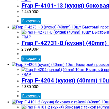
Frap F-4101-13 (кухня) бокова
2.440,00
₽
В корзину
Быстрый прос
Быстрый
FRAP
Frap F-42731-В (кухня) (40mm)
2.399,00
₽
В корзину
Быстрый просмо
Быстрый пр
FRAP
Frap F-4204 (кухня) (40mm) 10
2.380,00
₽
В корзину