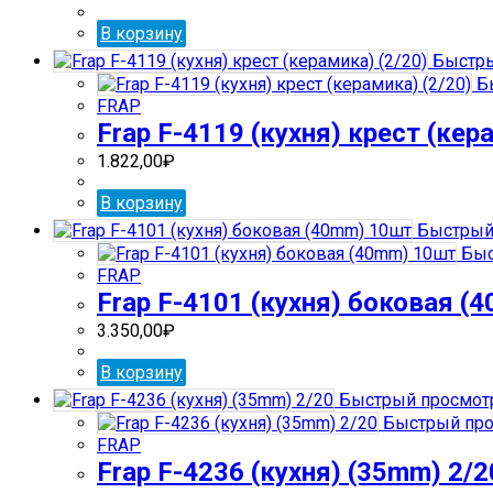
В корзину
Быстры
Бы
FRAP
Frap F-4119 (кухня) крест (кер
1.822,00
₽
В корзину
Быстрый
Быс
FRAP
Frap F-4101 (кухня) боковая (
3.350,00
₽
В корзину
Быстрый просмот
Быстрый про
FRAP
Frap F-4236 (кухня) (35mm) 2/2