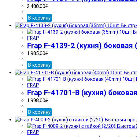
2.488,00
₽
В корзину
Быстры
Б
FRAP
Frap F-4139-2 (кухня) боковая
1.985,00
₽
В корзину
Быстр
FRAP
Frap F-41701-В (кухня) бокова
1.998,00
₽
В корзину
Быстрый про
Быстрый
FRAP