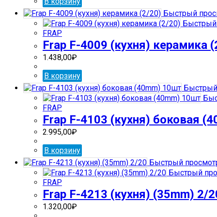
В корзину
Быстрый прос
Быстрый 
FRAP
Frap F-4009 (кухня) керамика (
1.438,00
₽
В корзину
Быстрый
Быс
FRAP
Frap F-4103 (кухня) боковая (
2.995,00
₽
В корзину
Быстрый просмот
Быстрый про
FRAP
Frap F-4213 (кухня) (35mm) 2/2
1.320,00
₽