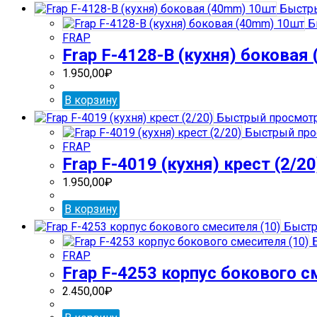
Быстры
Б
FRAP
Frap F-4128-В (кухня) боковая
1.950,00
₽
В корзину
Быстрый просмот
Быстрый про
FRAP
Frap F-4019 (кухня) крест (2/20
1.950,00
₽
В корзину
Быстр
Б
FRAP
Frap F-4253 корпус бокового с
2.450,00
₽