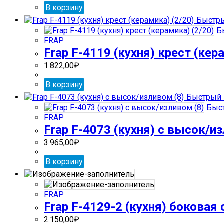
В корзину
Быстры
Бы
FRAP
Frap F-4119 (кухня) крест (кер
1.822,00
₽
В корзину
Быстрый 
Быст
FRAP
Frap F-4073 (кухня) с высок/из
3.965,00
₽
В корзину
FRAP
Frap F-4129-2 (кухня) боковая
2.150,00
₽