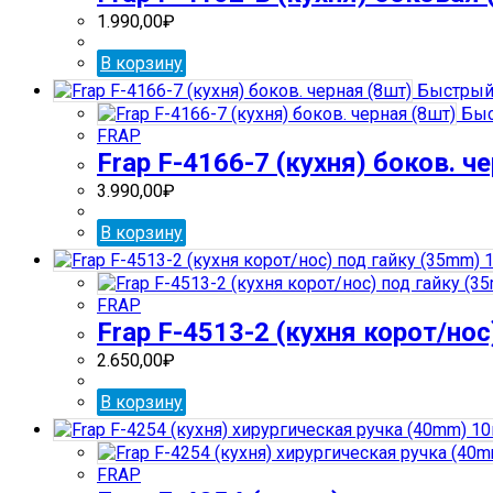
1.990,00
₽
В корзину
Быстрый
Быс
FRAP
Frap F-4166-7 (кухня) боков. ч
3.990,00
₽
В корзину
FRAP
Frap F-4513-2 (кухня корот/но
2.650,00
₽
В корзину
FRAP