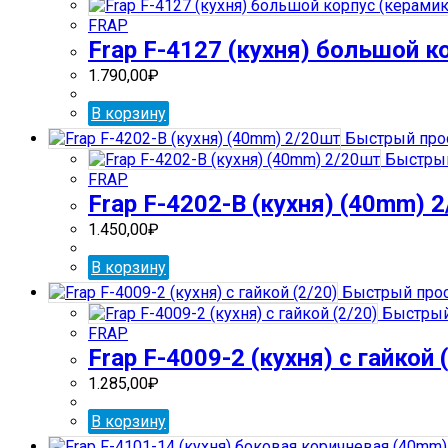
FRAP
Frap F-4127 (кухня) большой к
1.790,00
₽
В корзину
Быстрый про
Быстрый
FRAP
Frap F-4202-В (кухня) (40mm) 
1.450,00
₽
В корзину
Быстрый про
Быстрый
FRAP
Frap F-4009-2 (кухня) с гайкой 
1.285,00
₽
В корзину