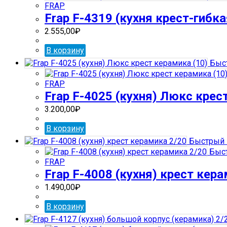
FRAP
Frap F-4319 (кухня крест-гибк
2.555,00
₽
В корзину
Быст
FRAP
Frap F-4025 (кухня) Люкс крес
3.200,00
₽
В корзину
Быстрый 
Быст
FRAP
Frap F-4008 (кухня) крест кер
1.490,00
₽
В корзину