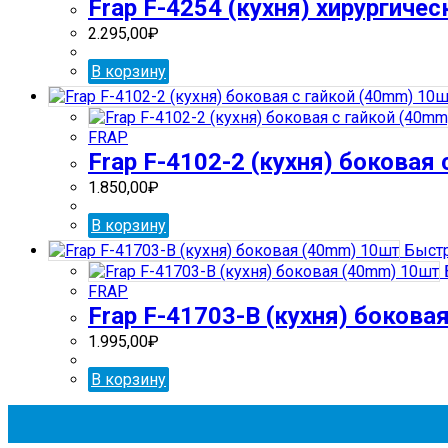
Frap F-4254 (кухня) хирургиче
2.295,00
₽
В корзину
FRAP
Frap F-4102-2 (кухня) боковая
1.850,00
₽
В корзину
Быстр
FRAP
Frap F-41703-В (кухня) бокова
1.995,00
₽
В корзину