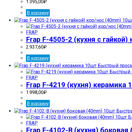
1.395,00
₽
В корзину
FRAP
Frap F-4505-2 (кухня с гайкой)
2.937,60
₽
В корзину
Быстрый прос
Быстрый 
FRAP
Frap F-4219 (кухня) керамика 
1.998,00
₽
В корзину
Быстры
Б
FRAP
Frap F-4102-В (кухня) боковая