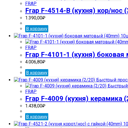
FRAP
Frap F-4514-В (кухня) кор/нос 
1.390,00
₽
В корзину
FRAP
Frap F-4101-1 (кухня) бокова
4.006,80
₽
В корзину
Быстрый прос
Быстрый 
FRAP
Frap F-4009 (кухня) керамика (
1.438,00
₽
В корзину