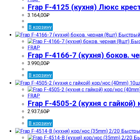
Frap F-4125 (кухня) Люкс крес
3.164,00
₽
В корзину
Быстрый
Быс
FRAP
Frap F-4166-7 (кухня) боков. ч
3.990,00
₽
В корзину
FRAP
Frap F-4505-2 (кухня с гайкой)
2.937,60
₽
В корзину
Быстры
Бы