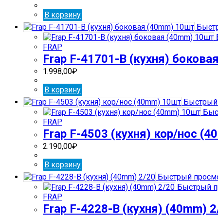
В корзину
Быстр
FRAP
Frap F-41701-В (кухня) бокова
1.998,00
₽
В корзину
Быстрый 
Быс
FRAP
Frap F-4503 (кухня) кор/нос (
2.190,00
₽
В корзину
Быстрый просм
Быстрый п
FRAP
Frap F-4228-В (кухня) (40mm) 2