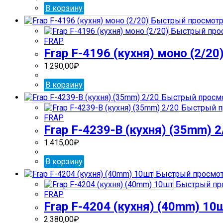
В корзину
Быстрый просмот
Быстрый про
FRAP
Frap F-4196 (кухня) моно (2/20
1.290,00
₽
В корзину
Быстрый просм
Быстрый п
FRAP
Frap F-4239-В (кухня) (35mm) 2
1.415,00
₽
В корзину
Быстрый просмо
Быстрый пр
FRAP
Frap F-4204 (кухня) (40mm) 10
2.380,00
₽