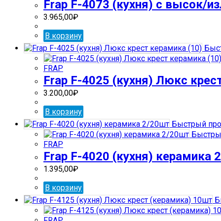
Frap F-4073 (кухня) с высок/из
3.965,00
₽
В корзину
Быст
FRAP
Frap F-4025 (кухня) Люкс крес
3.200,00
₽
В корзину
Быстрый про
Быстры
FRAP
Frap F-4020 (кухня) керамика 
1.395,00
₽
В корзину
Б
FRAP