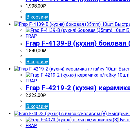
1.998,00
₽
В корзину
Быстры
Б
FRAP
Frap F-4139-В (кухня) боковая
1.840,00
₽
В корзину
Быст
FRAP
Frap F-4219-2 (кухня) керамик
2.222,00
₽
В корзину
Быстрый 
Быст
FRAP