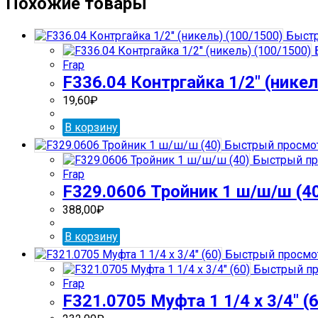
Похожие товары
Быстр
Frap
F336.04 Контргайка 1/2″ (никел
19,60
₽
В корзину
Быстрый просмо
Быстрый пр
Frap
F329.0606 Тройник 1 ш/ш/ш (4
388,00
₽
В корзину
Быстрый просмо
Быстрый пр
Frap
F321.0705 Муфта 1 1/4 х 3/4″ (