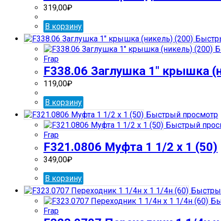
319,00
₽
В корзину
Быстр
Б
Frap
F338.06 Заглушка 1″ крышка (н
119,00
₽
В корзину
Быстрый просмотр
Быстрый прос
Frap
F321.0806 Муфта 1 1/2 х 1 (50)
349,00
₽
В корзину
Быстры
Бы
Frap