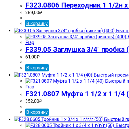
F323.0806 Переходник 1 1/2н х 
289,00
₽
В корзину
Быстр
Frap
F339.05 Заглушка 3/4″ пробка (
61,00
₽
В корзину
Быстрый просм
Быстрый п
Frap
F321.0807 Муфта 1 1/2 х 1 1/4 
352,00
₽
В корзину
Быстрый п
Быстр