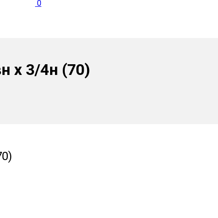
0
 х 3/4н (70)
70)