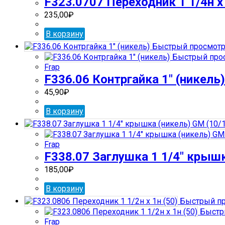
F323.0707 Переходник 1 1/4н х 
235,00
₽
В корзину
Быстрый просмот
Быстрый про
Frap
F336.06 Контргайка 1″ (никель)
45,90
₽
В корзину
Frap
F338.07 Заглушка 1 1/4″ крышк
185,00
₽
В корзину
Быстрый пр
Быстр
Frap