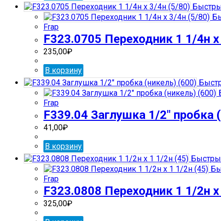
Быстры
Бы
Frap
F323.0705 Переходник 1 1/4н х 
235,00
₽
В корзину
Быстр
Frap
F339.04 Заглушка 1/2″ пробка (
41,00
₽
В корзину
Быстры
Бы
Frap
F323.0808 Переходник 1 1/2н х 
325,00
₽