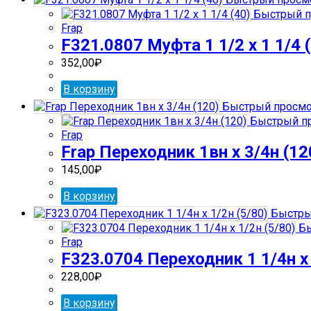
Быстрый п
Frap
F321.0807 Муфта 1 1/2 х 1 1/4 
352,00
₽
В корзину
Быстрый просмо
Быстрый п
Frap
Frap Переходник 1вн х 3/4н (12
145,00
₽
В корзину
Быстры
Бы
Frap
F323.0704 Переходник 1 1/4н х 
228,00
₽
В корзину