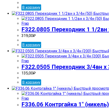
В корзину
Быстрый
Бы
Frap
F322.0805 Переходник 1 1/2вн х
319,00
₽
В корзину
Быстрый
Быс
Frap
F322.0505 Переходник 3/4вн х 
135,00
₽
В корзину
Быстрый просмот
Быстрый про
Frap
F336.06 Контргайка 1″ (никель)