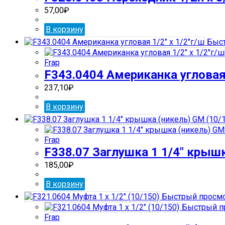
57,00
₽
В корзину
Быст
Frap
F343.0404 Американка угловая 
237,10
₽
В корзину
Frap
F338.07 Заглушка 1 1/4″ крышк
185,00
₽
В корзину
Быстрый просм
Быстрый п
Frap