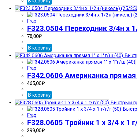
В корзину
Frap
F323.0504 Переходник 3/4н х 1/
78,00
₽
В корзину
Быст
Frap
F342.0606 Американка прямая 1
465,00
₽
В корзину
Быстрый п
Быстр
Frap
F328.0605 Тройник 1 х 3/4 х 1 г/
299,00
₽