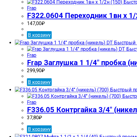
Быстр
Frap
F322.0604 Переходник 1вн х 1/
147,00
₽
В корзину
Быстрый 
Быст
Frap
Frap Заглушка 1 1/4″ пробка (н
299,90
₽
В корзину
Быстрый п
Быстр
Frap
F336.05 Контргайка 3/4″ (никел
37,80
₽
В корзину
Быстрый просм