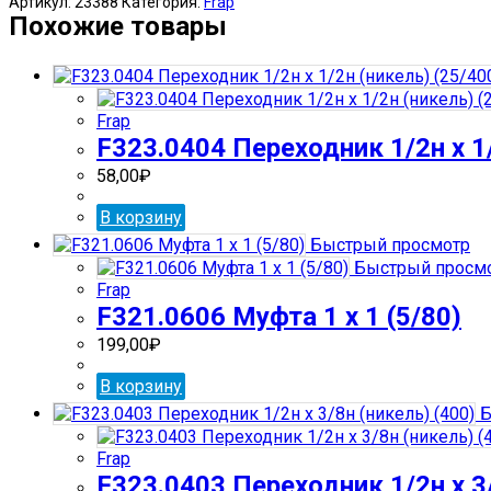
Артикул:
23388
Категория:
Frap
Заглушка
Похожие товары
1/2"
крышка
(никель)
(50/600)
Frap
F323.0404 Переходник 1/2н х 1/
58,00
₽
В корзину
Быстрый просмотр
Быстрый просм
Frap
F321.0606 Муфта 1 х 1 (5/80)
199,00
₽
В корзину
Б
Frap
F323.0403 Переходник 1/2н х 3/