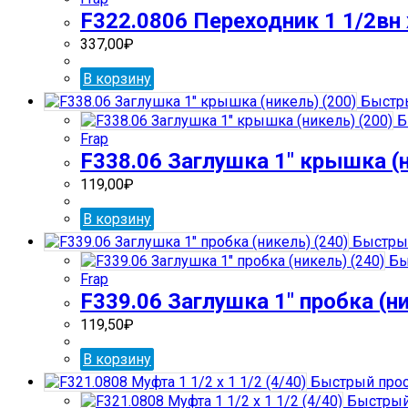
F322.0806 Переходник 1 1/2вн х
337,00
₽
В корзину
Быстр
Б
Frap
F338.06 Заглушка 1″ крышка (н
119,00
₽
В корзину
Быстры
Бы
Frap
F339.06 Заглушка 1″ пробка (ни
119,50
₽
В корзину
Быстрый про
Быстрый