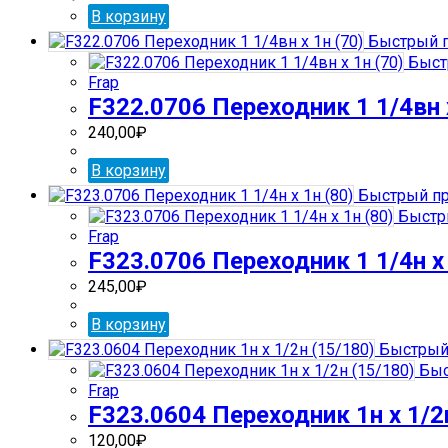
В корзину
Быстрый 
Быст
Frap
F322.0706 Переходник 1 1/4вн х
240,00
₽
В корзину
Быстрый пр
Быстр
Frap
F323.0706 Переходник 1 1/4н х 
245,00
₽
В корзину
Быстрый
Быс
Frap
F323.0604 Переходник 1н х 1/2
120,00
₽