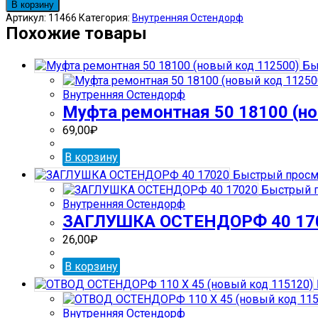
товара
В корзину
ТРУБА
Артикул:
11466
Категория:
Внутренняя Остендорф
ОСТЕНДОРФ
Похожие товары
40
Х
Бы
500
111020
Внутренняя Остендорф
Муфта ремонтная 50 18100 (н
69,00
₽
В корзину
Быстрый просм
Быстрый 
Внутренняя Остендорф
ЗАГЛУШКА ОСТЕНДОРФ 40 17
26,00
₽
В корзину
Внутренняя Остендорф