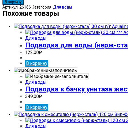
товара
В корзину
Подводка
Артикул:
26166
Категория:
Для воды
D10mm
Похожие товары
медь
гайка
х
1/2
Для воды
RR1141250
Подводка для воды (нерж-сталь
(50см)
штука
122,00
₽
В корзину
Для воды
Подводка к бачку унитаза же
349,00
₽
В корзину
Для воды