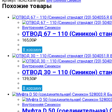
Артикул:
18242
Категория:
Внутренняя Синикон
125
Похожие товары
Х
110
Б
РР
(на
Внутренняя Синикон
чугун.трубы)
ОТВОД 67 – 110 (Синикон) стан
Синикон
569005.R
165,00
₽
В корзину
Б
Внутренняя Синикон
ОТВОД 30 – 110 (Синикон) стан
139,50
₽
В корзину
Бы
Внутренняя Синикон
Муфта D 50 (соединительная) 