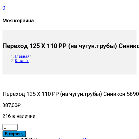
0
Моя корзина
Переход 125 Х 110 РР (на чугун.трубы) Синик
Главная
/
Каталог
Переход 125 Х 110 РР (на чугун.трубы) Синикон 5690
387,00
₽
216 в наличии
Количество
товара
В корзину
Переход