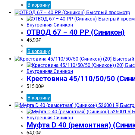
В корзину
Быстрый просмотр
Быстрый просм
Внутренняя Синикон
ОТВОД 67 – 40 РР (Синикон)
45,90
₽
В корзину
Быстрый 
Быс
Внутренняя Синикон
Крестовина 45/110/50/50 (Сини
515,00
₽
В корзину
Быстр
Б
Внутренняя Синикон
Муфта D 40 (ремонтная) (Сини
64,00
₽