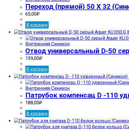
Переход (прямой) 50 Х 32 (Син
65,00
₽
В корзину
Б
Внутренняя Синикон
Отвод универсальный D-50 сер
139,00
₽
В корзину
Внутренняя Синикон
Патрубок компенсац D -110 уд
188,00
₽
В корзину