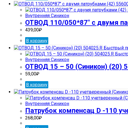
Внутренняя Синикон
ОТВОД 110/050*87″ с двумя па
439,00
₽
В корзину
Быстрый п
Быстр
Внутренняя Синикон
ОТВОД 15 – 50 (Синикон) (20) 
59,00
₽
В корзину
Внутренняя Синикон
Патрубок компенсац D -110 уч
268,00
₽