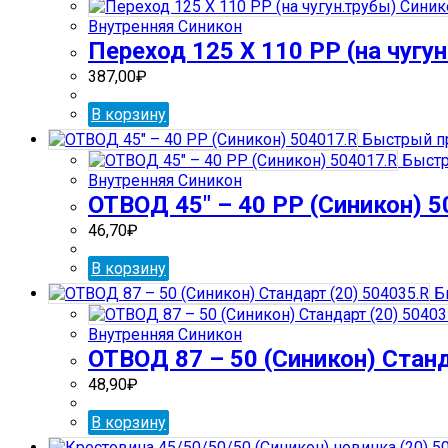
Внутренняя Синикон
Переход 125 Х 110 РР (на чугу
387,00
₽
В корзину
Быстрый п
Быстр
Внутренняя Синикон
ОТВОД 45″ – 40 РР (Синикон) 5
46,70
₽
В корзину
Б
Внутренняя Синикон
ОТВОД 87 – 50 (Синикон) Станд
48,90
₽
В корзину