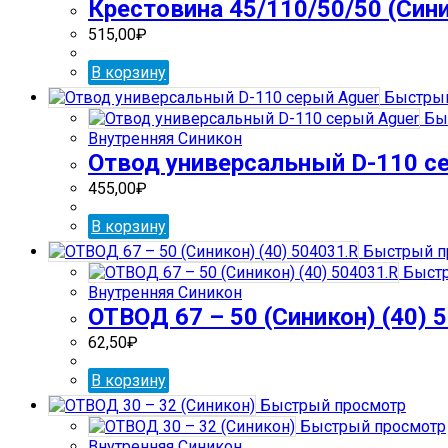
Крестовина 45/110/50/50 (Сини
515,00
₽
В корзину
Быстрый
Бы
Внутренняя Синикон
Отвод универсальный D-110 с
455,00
₽
В корзину
Быстрый п
Быстр
Внутренняя Синикон
ОТВОД 67 – 50 (Синикон) (40) 
62,50
₽
В корзину
Быстрый просмотр
Быстрый просмотр
Внутренняя Синикон