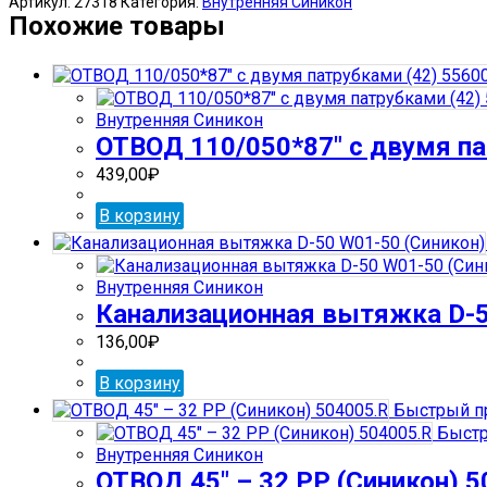
Артикул:
27318
Категория:
Внутренняя Синикон
110/050*87"
Похожие товары
с
левым
патрубком
(32)
Внутренняя Синикон
552003.E
ОТВОД 110/050*87″ с двумя па
439,00
₽
В корзину
Внутренняя Синикон
Канализационная вытяжка D-5
136,00
₽
В корзину
Быстрый п
Быстр
Внутренняя Синикон
ОТВОД 45″ – 32 РР (Синикон) 5