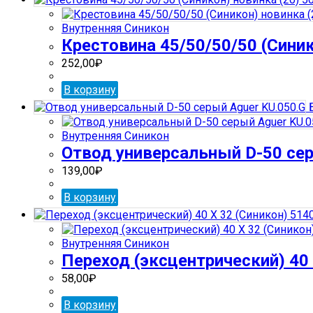
Внутренняя Синикон
Крестовина 45/50/50/50 (Синик
252,00
₽
В корзину
Б
Внутренняя Синикон
Отвод универсальный D-50 сер
139,00
₽
В корзину
Внутренняя Синикон
Переход (эксцентрический) 40 
58,00
₽
В корзину