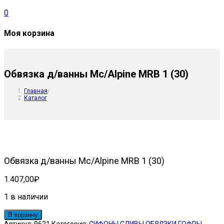
0
Моя корзина
Обвязка д/ванны Mc/Alpine MRB 1 (30)
Главная
/
Каталог
Обвязка д/ванны Mc/Alpine MRB 1 (30)
1.407,00
₽
1 в наличии
Количество
В корзину
товара
Артикул:
9621
Категория:
СИФОНЫ.СЛИВЫ.ОБВЯЗКИ.ГОФРЫ