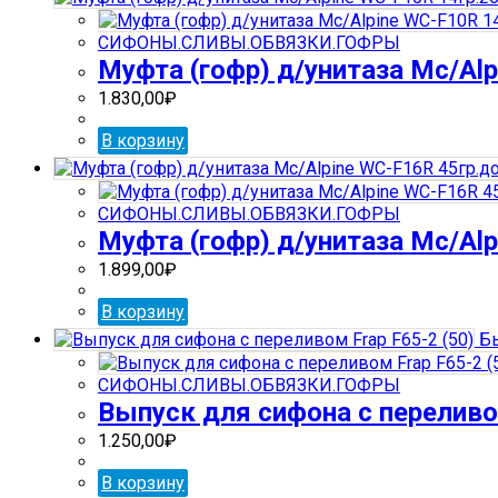
СИФОНЫ.СЛИВЫ.ОБВЯЗКИ.ГОФРЫ
Муфта (гофр) д/унитаза Mc/Al
1.830,00
₽
В корзину
СИФОНЫ.СЛИВЫ.ОБВЯЗКИ.ГОФРЫ
Муфта (гофр) д/унитаза Mc/Al
1.899,00
₽
В корзину
Бы
СИФОНЫ.СЛИВЫ.ОБВЯЗКИ.ГОФРЫ
Выпуск для сифона с переливом
1.250,00
₽
В корзину