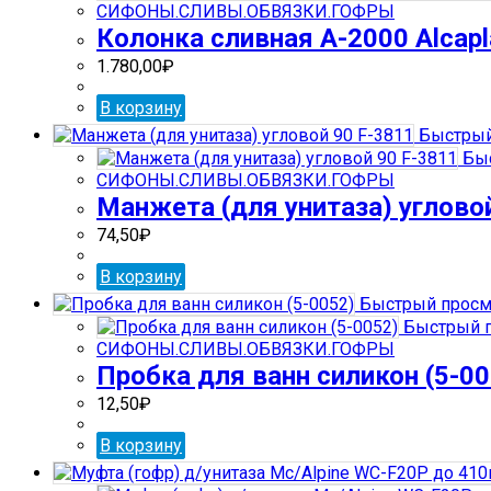
СИФОНЫ.СЛИВЫ.ОБВЯЗКИ.ГОФРЫ
Колонка сливная А-2000 Alcapl
1.780,00
₽
В корзину
Быстрый
Быс
СИФОНЫ.СЛИВЫ.ОБВЯЗКИ.ГОФРЫ
Манжета (для унитаза) углово
74,50
₽
В корзину
Быстрый просм
Быстрый 
СИФОНЫ.СЛИВЫ.ОБВЯЗКИ.ГОФРЫ
Пробка для ванн силикон (5-00
12,50
₽
В корзину