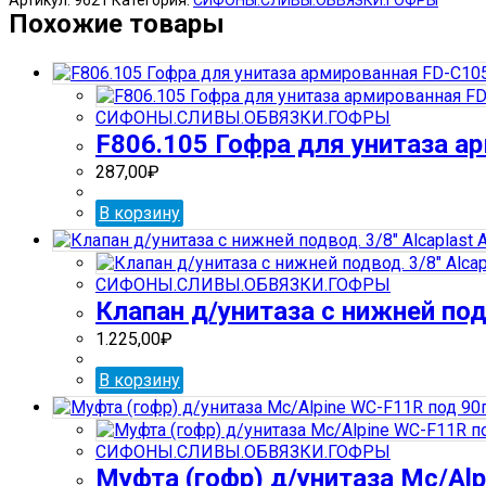
Обвязка
Похожие товары
д/
ванны
Mc/Alpine
MRB
СИФОНЫ.СЛИВЫ.ОБВЯЗКИ.ГОФРЫ
1
F806.105 Гофра для унитаза ар
(30)
287,00
₽
В корзину
СИФОНЫ.СЛИВЫ.ОБВЯЗКИ.ГОФРЫ
Клапан д/унитаза с нижней подв
1.225,00
₽
В корзину
СИФОНЫ.СЛИВЫ.ОБВЯЗКИ.ГОФРЫ
Муфта (гофр) д/унитаза Mc/Alp