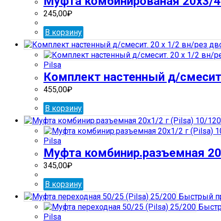
Муфта комбинированая 20х3/4″ 
245,00
₽
В корзину
Pilsa
Комплект настенный д/смесит. 2
455,00
₽
В корзину
Pilsa
Муфта комбинир.разъемная 20х1
345,00
₽
В корзину
Быстрый п
Быстр
Pilsa