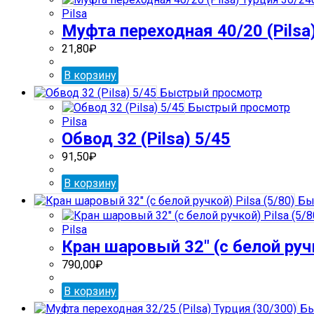
Pilsa
Муфта переходная 40/20 (Pilsa
21,80
₽
В корзину
Быстрый просмотр
Быстрый просмотр
Pilsa
Обвод 32 (Pilsa) 5/45
91,50
₽
В корзину
Бы
Pilsa
Кран шаровый 32″ (с белой ручк
790,00
₽
В корзину
Бы