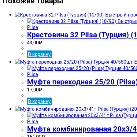
Похожие товары
комбинир.разъемная
32х3/4"
Быстрый про
вн/
Быстрый
рез
Pilsa
(Pilsa)
Крестовина 32 Pilsa (Турция) (
(5/60)
43,00
₽
В корзину
Б
Pilsa
Муфта переходная 25/20 (Pilsa
17,00
₽
В корзину
Pilsa
Муфта комбинированая 20х3/4″ 
151,00
₽