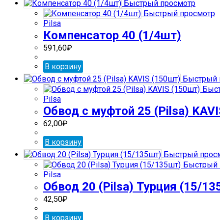
Быстрый просмотр
Быстрый просмотр
Pilsa
Компенсатор 40 (1/4шт)
591,60
₽
В корзину
Быстрый 
Быст
Pilsa
Обвод с муфтой 25 (Pilsa) KAV
62,00
₽
В корзину
Быстрый прос
Быстрый 
Pilsa
Обвод 20 (Pilsa) Турция (15/13
42,50
₽
В корзину