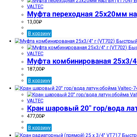
Б
VALTEC
Муфта переходная 25х20мм на
13,00
₽
В корзину
Быстрый
Быс
VALTEC
Муфта комбинированая 25х3/4″
187,00
₽
В корзину
VALTEC
Кран шаровый 20″ гор/вода ла
477,00
₽
В корзину
Быстр