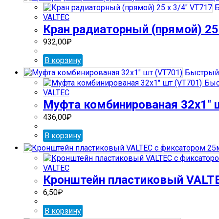
Б
VALTEC
Кран радиаторный (прямой) 25 
932,00
₽
В корзину
Быстрый
Быс
VALTEC
Муфта комбинированая 32х1″ 
436,00
₽
В корзину
VALTEC
Кронштейн пластиковый VALT
6,50
₽
В корзину