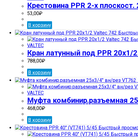
Крестовина PPR 2-х плоскост. 
53,00
₽
В корзину
Быстрый
Бы
VALTEC
Кран латунный под PPR 20х1/2 
788,00
₽
В корзину
VALTEC
Муфта комбинир.разъемная 25х
468,00
₽
В корзину
Быстрый просмо
Быстрый п