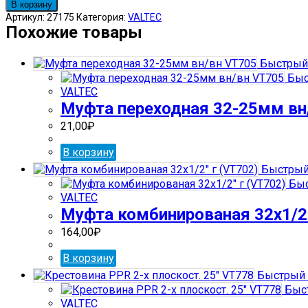
товара
В корзину
Муфта
Артикул:
27175
Категория:
VALTEC
комбинированая
Похожие товары
32х1/2"
шт
Быстрый
(VT701)
Быс
VALTEC
Муфта переходная 32-25мм вн
21,00
₽
В корзину
Быстрый
Быс
VALTEC
Муфта комбинированая 32х1/2″
164,00
₽
В корзину
Быстрый 
Быст
VALTEC