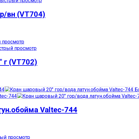
ыстрый просмотр
р/вн (VT704)
 просмотр
трый просмотр
 г (VT702)
Б
тун.обойма Valtec-744
ый просмотр