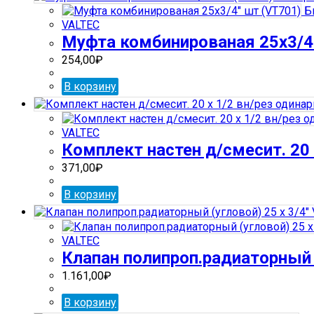
Б
VALTEC
Муфта комбинированая 25х3/4
254,00
₽
В корзину
VALTEC
Комплект настен д/смесит. 20 
371,00
₽
В корзину
VALTEC
Клапан полипроп.радиаторный (
1.161,00
₽
В корзину