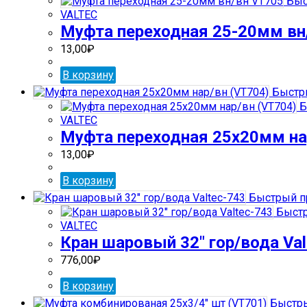
Быс
VALTEC
Муфта переходная 25-20мм вн
13,00
₽
В корзину
Быстр
Б
VALTEC
Муфта переходная 25х20мм на
13,00
₽
В корзину
Быстрый п
Быстр
VALTEC
Кран шаровый 32″ гор/вода Val
776,00
₽
В корзину
Быстры