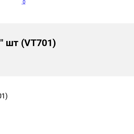
0
″ шт (VT701)
01)