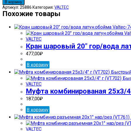
товара
В корзину
Муфта
Артикул:
25886
Категория:
VALTEC
комбинированая
Похожие товары
32х1"
шт
(VT701)
VALTEC
Кран шаровый 20″ гор/вода ла
477,00
₽
В корзину
Быстрый
Быс
VALTEC
Муфта комбинированая 25х3/4″
187,00
₽
В корзину
VALTEC