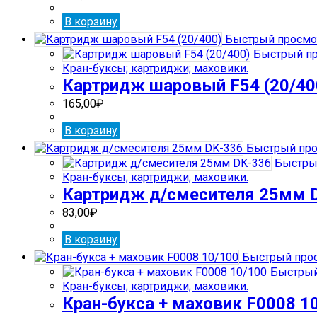
В корзину
Быстрый просмо
Быстрый пр
Кран-буксы; картриджи; маховики.
Картридж шаровый F54 (20/40
165,00
₽
В корзину
Быстрый про
Быстры
Кран-буксы; картриджи; маховики.
Картридж д/смесителя 25мм 
83,00
₽
В корзину
Быстрый про
Быстрый
Кран-буксы; картриджи; маховики.
Кран-букса + маховик F0008 1