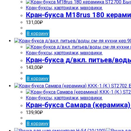
Быс
Кран-буксы; картриджи; маховики.
Кран-букса М18rus 180 керам
131,00
₽
В корзину
Кран-буксы; картриджи; маховики.
Кран-букса д/вкл. питьев/воды
143,00
₽
В корзину
Б
Кран-буксы; картриджи; маховики.
Кран-букса Самара (керамика)
139,90
₽
В корзину