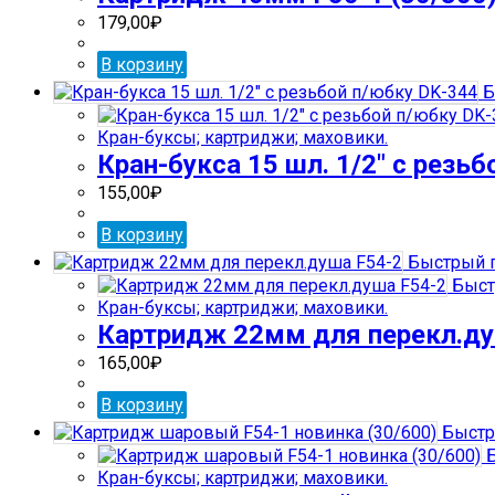
179,00
₽
В корзину
Б
Кран-буксы; картриджи; маховики.
Кран-букса 15 шл. 1/2″ с резь
155,00
₽
В корзину
Быстрый 
Быст
Кран-буксы; картриджи; маховики.
Картридж 22мм для перекл.ду
165,00
₽
В корзину
Быстр
Б
Кран-буксы; картриджи; маховики.