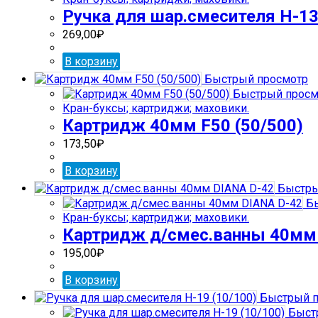
Ручка для шар.смесителя H-13
269,00
₽
В корзину
Быстрый просмотр
Быстрый просм
Кран-буксы; картриджи; маховики.
Картридж 40мм F50 (50/500)
173,50
₽
В корзину
Быстры
Бы
Кран-буксы; картриджи; маховики.
Картридж д/смес.ванны 40мм
195,00
₽
В корзину
Быстрый п
Быст