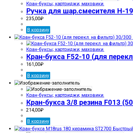
Кран-буксы; картриджи; маховики.
Ручка для шар.смесителя H-19
235,00
₽
В корзину
Кран-буксы; картриджи; маховики.
Кран-букса F52-10 (для перекл
161,00
₽
В корзину
Кран-буксы; картриджи; маховики.
Кран-букса 3/8 резина F013 (50
214,00
₽
В корзину
Быстрый