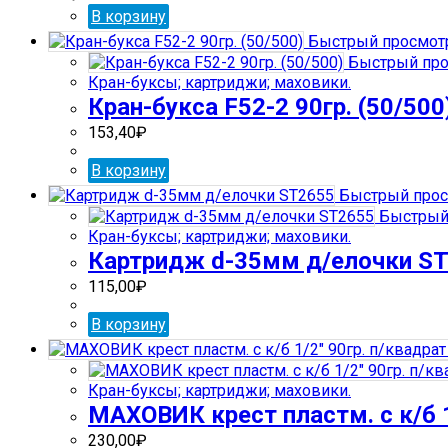
В корзину
Быстрый просмот
Быстрый про
Кран-буксы; картриджи; маховики.
Кран-букса F52-2 90гр. (50/500
153,40
₽
В корзину
Быстрый прос
Быстрый
Кран-буксы; картриджи; маховики.
Картридж d-35мм д/елочки S
115,00
₽
В корзину
Кран-буксы; картриджи; маховики.
МАХОВИК крест пластм. с к/б 1
230,00
₽