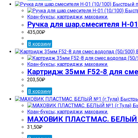
Быстрый п
Быст
Кран-буксы; картриджи; маховики.
Ручка для шар.смесителя H-01
435,00
₽
В корзину
Б
Кран-буксы; картриджи; маховики.
Картридж 35мм F52-8 для сме
203,50
₽
В корзину
Быстры
Бы
Кран-буксы; картриджи; маховики.
МАХОВИК ПЛАСТМАС. БЕЛЫЙ №
31,50
₽