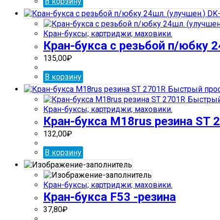
В корзину
Кран-буксы; картриджи; маховики.
Кран-букса с резьбой п/юбку 2
135,00
₽
В корзину
Быстрый про
Быстрый
Кран-буксы; картриджи; маховики.
Кран-букса М18rus резина ST 
132,00
₽
В корзину
Кран-буксы; картриджи; маховики.
Кран-букса F53 -резина
37,80
₽