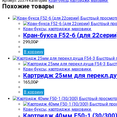
Артикул:
20379
Категория:
Кран-буксы; картриджи; маховики.
ПЛАСТМАС.
Похожие товары
БЕЛЫЙ
№2
Быстрый просмот
(г.Тула)
Быстрый про
Кран-буксы; картриджи; маховики.
Кран-букса F52-6 (для 22серии
299,00
₽
В корзину
Быстрый 
Быст
Кран-буксы; картриджи; маховики.
Картридж 25мм для перекл.ду
165,00
₽
В корзину
Быстрый просмот
Быстрый про
Кран-буксы; картриджи; маховики.
Картридж 40мм F50-1 (30/300