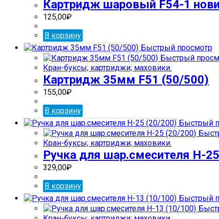
Картридж шаровый F54-1 нови
125,00
₽
В корзину
Быстрый просмотр
Быстрый просм
Кран-буксы; картриджи; маховики.
Картридж 35мм F51 (50/500)
155,00
₽
В корзину
Быстрый п
Быст
Кран-буксы; картриджи; маховики.
Ручка для шар.смесителя H-25
329,00
₽
В корзину
Быстрый п
Быст
Кран-буксы; картриджи; маховики.