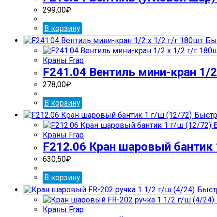
299,00
₽
В корзину
Бы
Краны Frap
F241.04 Вентиль мини-кран 1/2 
278,00
₽
В корзину
Быстр
Б
Краны Frap
F212.06 Кран шаровый бантик 1
630,50
₽
В корзину
Быст
Краны Frap