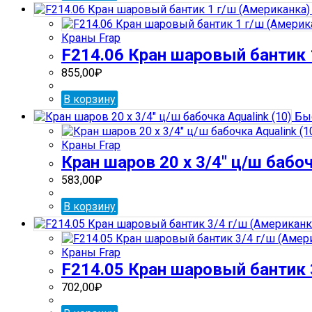
Краны Frap
F214.06 Кран шаровый бантик 1
855,00
₽
В корзину
Быс
Краны Frap
Кран шаров 20 х 3/4″ ц/ш бабоч
583,00
₽
В корзину
Краны Frap
F214.05 Кран шаровый бантик 
702,00
₽