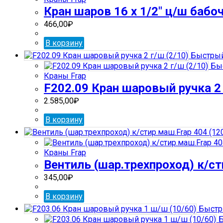
Кран шаров 16 х 1/2″ ц/ш бабоч
466,00
₽
В корзину
Быстрый
Быс
Краны Frap
F202.09 Кран шаровый ручка 2 
2.585,00
₽
В корзину
Краны Frap
Вентиль (шар.трехпроход) к/ст
345,00
₽
В корзину
Быстр
Б