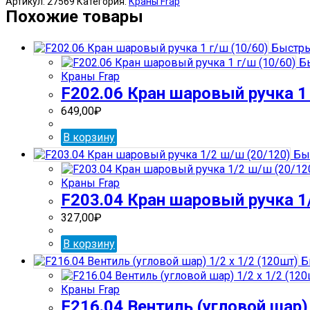
Артикул:
27569
Категория:
Краны Frap
Кран
Похожие товары
шаровый
ручка
Быстры
3/4
Бы
с
Краны Frap
фильтром
F202.06 Кран шаровый ручка 1 
(50)
649,00
₽
В корзину
Бы
Краны Frap
F203.04 Кран шаровый ручка 1
327,00
₽
В корзину
Б
Краны Frap
F216.04 Вентиль (угловой шар) 