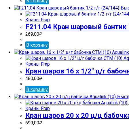
В корзину
Быс
Краны Frap
F211.04 Кран шаровый бантик 1
269,00
₽
В корзину
Краны Frap
Кран шаров 16 х 1/2″ ц/г бабоч
480,00
₽
В корзину
Быст
Краны Frap
Кран шаров 20 х 20 ц/ц бабочка
699,00
₽