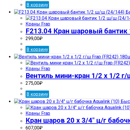
В корзину
Бы
Краны Frap
F213.04 Кран шаровый бантик 
299,00
₽
В корзину
Краны Frap
Вентиль мини-кран 1/2 х 1/2 г
275,00
₽
В корзину
Быс
Краны Frap
Кран шаров 20 х 3/4″ ц/г бабочк
607,00
₽