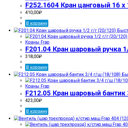
F252.1604 Кран цанговый 16 х 
410,00
₽
В корзину
Быст
Краны Frap
F201.04 Кран шаровый ручка 1/2
318,00
₽
В корзину
Бы
Краны Frap
F212.05 Кран шаровый бантик 3
423,00
₽
В корзину