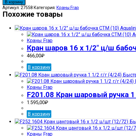
товара
В корзину
Кран
Артикул:
27558
Категория:
Краны Frap
шаровый
Похожие товары
FR-
211
бантик
1
Краны Frap
г/
Кран шаров 16 х 1/2″ ц/ш бабоч
г
(12/72)
466,00
₽
В корзину
Быстр
Краны Frap
F201.08 Кран шаровый ручка 1 1
1.595,00
₽
В корзину
Бы
Краны Frap