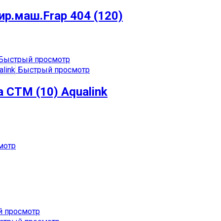
ир.маш.Frap 404 (120)
Быстрый просмотр
Быстрый просмотр
а СТМ (10) Aqualink
мотр
 просмотр