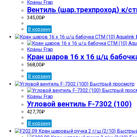
Краны Frap
Вентиль (шар.трехпроход) к/ст
345,00
₽
В корзину
Краны Frap
Кран шаров 16 х 16 ц/ц бабочк
568,00
₽
В корзину
Быстрый просмотр
Быстрый прос
Краны Frap
Угловой вентиль F-7302 (100)
427,70
₽
В корзину
Быстрый