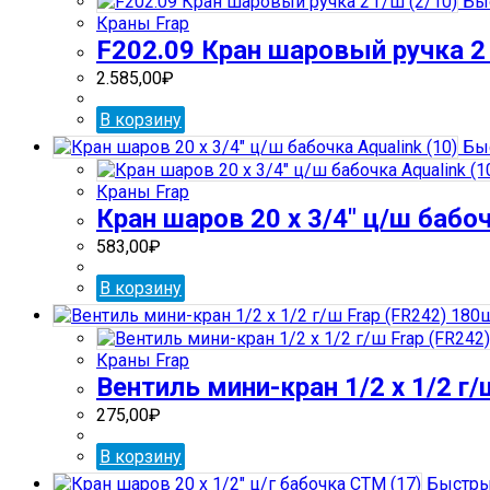
Быс
Краны Frap
F202.09 Кран шаровый ручка 2 
2.585,00
₽
В корзину
Быс
Краны Frap
Кран шаров 20 х 3/4″ ц/ш бабоч
583,00
₽
В корзину
Краны Frap
Вентиль мини-кран 1/2 х 1/2 г
275,00
₽
В корзину
Быстры