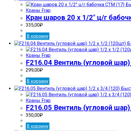
Бы
Краны Frap
Кран шаров 20 х 1/2″ ц/г бабоч
335,00
₽
В корзину
Б
Краны Frap
F216.04 Вентиль (угловой шар) 
299,00
₽
В корзину
Быст
Краны Frap
F216.05 Вентиль (угловой шар) 
350,00
₽
В корзину