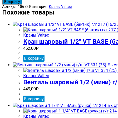
товара
В корзину
Кран
Артикул:
18672
Категория:
Краны Valtec
шаровый
Похожие товары
3/4"
VT
BASE
360
Краны Valtec
(трехход)
Кран шаровый 1/2″ VT BASE (бан
Г-
обр.
452,00
₽
В корзину
Быст
Краны Valtec
Вентиль шаровый 1/2 (мини) г/
449,00
₽
В корзину
Быст
Краны Valtec