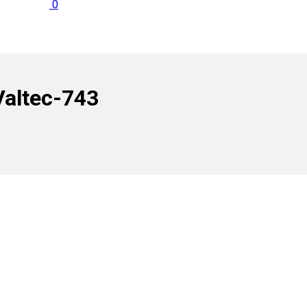
0
altec-743