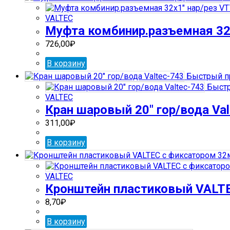
VALTEC
Муфта комбинир.разъемная 32
726,00
₽
В корзину
Быстрый п
Быстр
VALTEC
Кран шаровый 20″ гор/вода Val
311,00
₽
В корзину
VALTEC
Кронштейн пластиковый VALT
8,70
₽
В корзину