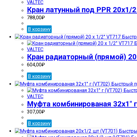
VALTEC
Кран латунный под PPR 20х1/2 
788,00
₽
В корзину
Быстр
Б
VALTEC
Кран радиаторный (прямой) 20 
604,00
₽
В корзину
Быстрый п
Быстр
VALTEC
Муфта комбинированая 32х1″ г
307,00
₽
В корзину
Быстры