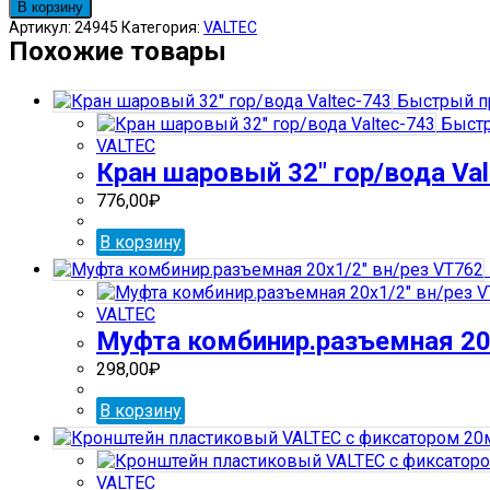
товара
В корзину
Кран
Артикул:
24945
Категория:
VALTEC
шаровый
Похожие товары
25"
гор/
Быстрый п
вода
Быстр
Valtec-
VALTEC
743
Кран шаровый 32″ гор/вода Val
776,00
₽
В корзину
VALTEC
Муфта комбинир.разъемная 20х
298,00
₽
В корзину
VALTEC