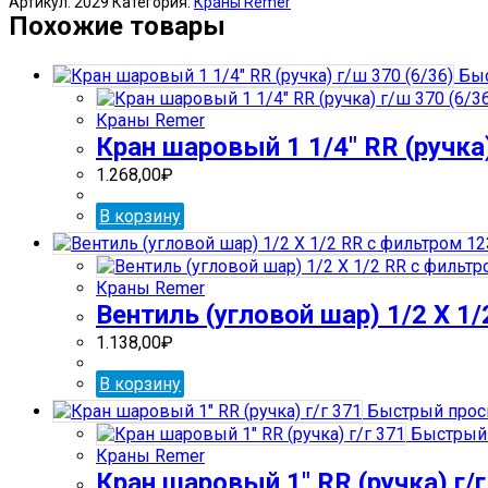
Артикул:
2029
Категория:
Краны Remer
шаровый
Похожие товары
1/2"
RR
Быс
(американка)
RR-
Краны Remer
366
Кран шаровый 1 1/4″ RR (ручка)
(10)
1.268,00
₽
В корзину
Краны Remer
Вентиль (угловой шар) 1/2 Х 1
1.138,00
₽
В корзину
Быстрый прос
Быстрый 
Краны Remer
Кран шаровый 1″ RR (ручка) г/г