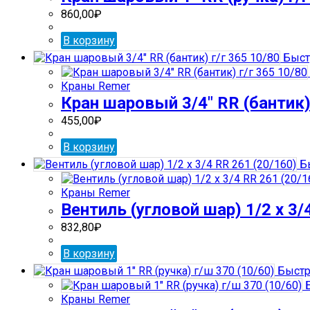
860,00
₽
В корзину
Быст
Краны Remer
Кран шаровый 3/4″ RR (бантик) 
455,00
₽
В корзину
Бы
Краны Remer
Вентиль (угловой шар) 1/2 х 3/
832,80
₽
В корзину
Быстр
Б
Краны Remer