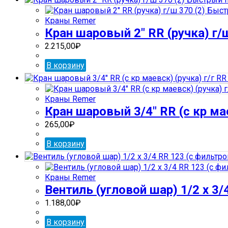
Быст
Краны Remer
Кран шаровый 2″ RR (ручка) г/ш
2.215,00
₽
В корзину
Краны Remer
Кран шаровый 3/4″ RR (с кр мае
265,00
₽
В корзину
Краны Remer
Вентиль (угловой шар) 1/2 х 3/
1.188,00
₽
В корзину