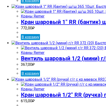
В корзину
Быст
Краны Remer
Кран шаровый 1″ RR (бантик) 
772,00
₽
В корзину
Быстр
Б
Краны Remer
Вентиль шаровый 1/2 (мини) г/
367,00
₽
В корзину
Краны Remer
Кран шаровый 1/2″ RR (ручка) 
615,00
₽