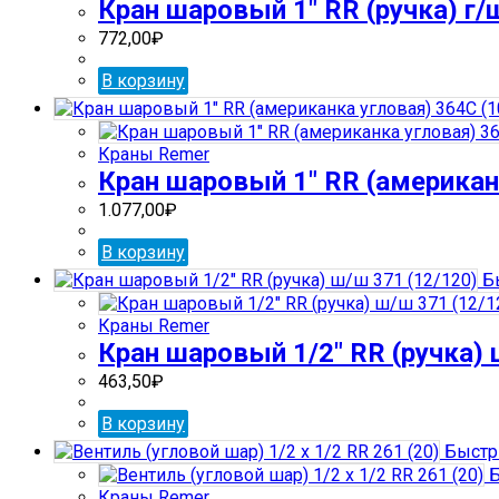
Кран шаровый 1″ RR (ручка) г/ш
772,00
₽
В корзину
Краны Remer
Кран шаровый 1″ RR (американк
1.077,00
₽
В корзину
Бы
Краны Remer
Кран шаровый 1/2″ RR (ручка) 
463,50
₽
В корзину
Быстр
Б
Краны Remer