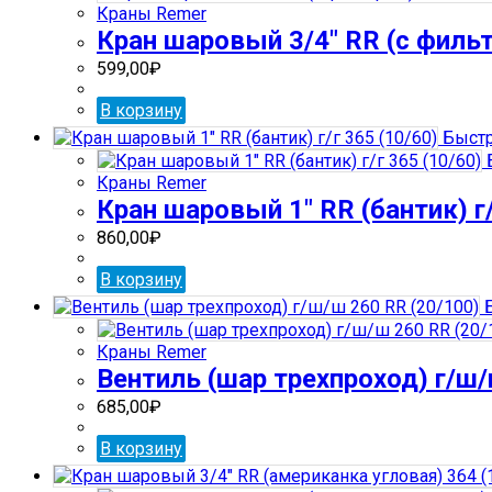
Краны Remer
Кран шаровый 3/4″ RR (с филь
599,00
₽
В корзину
Быстр
Краны Remer
Кран шаровый 1″ RR (бантик) г/
860,00
₽
В корзину
Б
Краны Remer
Вентиль (шар трехпроход) г/ш/
685,00
₽
В корзину