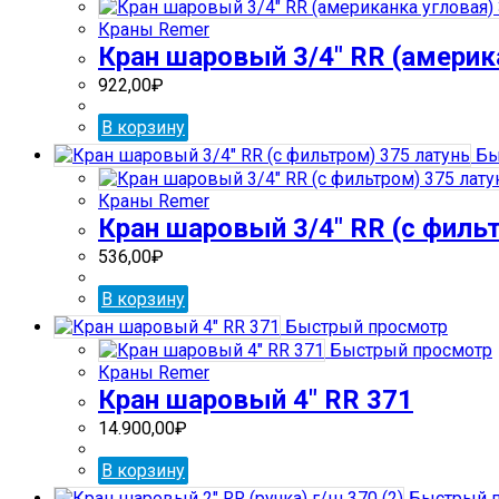
Краны Remer
Кран шаровый 3/4″ RR (америка
922,00
₽
В корзину
Бы
Краны Remer
Кран шаровый 3/4″ RR (с филь
536,00
₽
В корзину
Быстрый просмотр
Быстрый просмотр
Краны Remer
Кран шаровый 4″ RR 371
14.900,00
₽
В корзину
Быстрый п