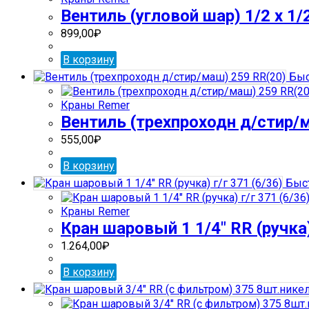
Вентиль (угловой шар) 1/2 х 1/
899,00
₽
В корзину
Быс
Краны Remer
Вентиль (трехпроходн д/стир/
555,00
₽
В корзину
Быст
Краны Remer
Кран шаровый 1 1/4″ RR (ручка)
1.264,00
₽
В корзину