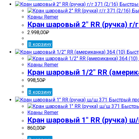
Быстрый
Бы
Краны Remer
Кран шаровый 2″ RR (ручка) г/г
2.998,00
₽
В корзину
Быст
Краны Remer
Кран шаровый 1/2″ RR (америка
998,50
₽
В корзину
Быстрый пр
Быстры
Краны Remer
Кран шаровый 1″ RR (ручка) ш
860,00
₽