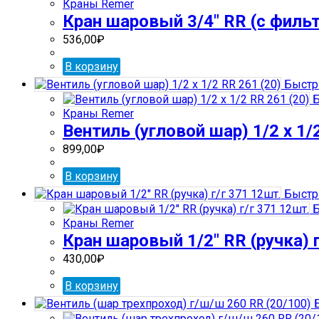
Краны Remer
Кран шаровый 3/4″ RR (с филь
536,00
₽
В корзину
Быстр
Б
Краны Remer
Вентиль (угловой шар) 1/2 х 1/
899,00
₽
В корзину
Быстр
Б
Краны Remer
Кран шаровый 1/2″ RR (ручка) г
430,00
₽
В корзину
Б