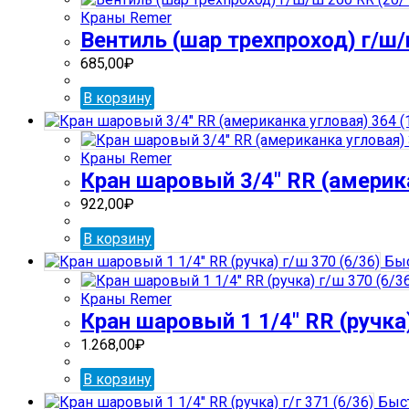
Краны Remer
Вентиль (шар трехпроход) г/ш/
685,00
₽
В корзину
Краны Remer
Кран шаровый 3/4″ RR (америка
922,00
₽
В корзину
Быс
Краны Remer
Кран шаровый 1 1/4″ RR (ручка)
1.268,00
₽
В корзину
Быст