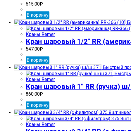
615,00
₽
В корзину
Б
Краны Remer
Кран шаровый 1/2″ RR (америк
547,00
₽
В корзину
Быстрый пр
Быстры
Краны Remer
Кран шаровый 1″ RR (ручка) ш
860,00
₽
В корзину
Краны Remer