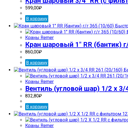
Кран шаровый 3/4″ RR (с филь
599,00
₽
В корзину
Быстр
Краны Remer
Кран шаровый 1″ RR (бантик) г/
860,00
₽
В корзину
Бы
Краны Remer
Вентиль (угловой шар) 1/2 х 3/
832,80
₽
В корзину
Краны Remer