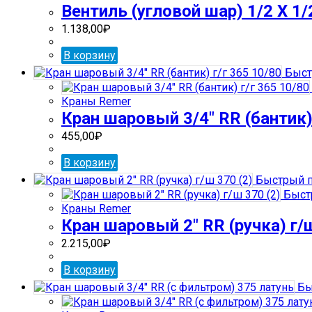
Вентиль (угловой шар) 1/2 Х 1
1.138,00
₽
В корзину
Быст
Краны Remer
Кран шаровый 3/4″ RR (бантик) 
455,00
₽
В корзину
Быстрый п
Быст
Краны Remer
Кран шаровый 2″ RR (ручка) г/ш
2.215,00
₽
В корзину
Бы