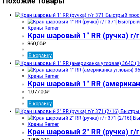
Похожие товары
шаровый
1/2"
Быстрый прос
RR
Быстрый 
(американка)
Краны Remer
364
Кран шаровый 1″ RR (ручка) г/г
(10)
860,00
₽
В корзину
Краны Remer
Кран шаровый 1″ RR (американк
1.077,00
₽
В корзину
Быстрый
Бы
Краны Remer
Кран шаровый 2″ RR (ручка) г/г
2.998,00
₽