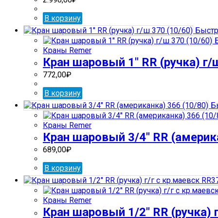
В корзину
Быстр
Б
Краны Remer
Кран шаровый 1″ RR (ручка) г/ш
772,00
₽
В корзину
Бы
Краны Remer
Кран шаровый 3/4″ RR (америка
689,00
₽
В корзину
Краны Remer
Кран шаровый 1/2″ RR (ручка) 