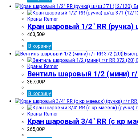
Бы
Краны Remer
Кран шаровый 1/2″ RR (ручка) 
463,50
₽
В корзину
Быстр
Б
Краны Remer
Вентиль шаровый 1/2 (мини) г/
367,00
₽
В корзину
Краны Remer
Кран шаровый 3/4″ RR (с кр мае
265,00
₽