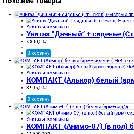
Похожие товары
(Соната)
декор/
Быстрый пр
бежев
Быстры
(арм+сиденье)
Унитазы-компакты
Воротынск
Унитаз “Дачный” + сиденье (Ст
4.390,00
₽
В корзину
Унитазы-компакты
КОМПАКТ (Алькор) белый (ар
8.995,00
₽
В корзину
Унитазы-компакты
КОМПАКТ (Анимо-07) (в пол) 
11.590,00
₽