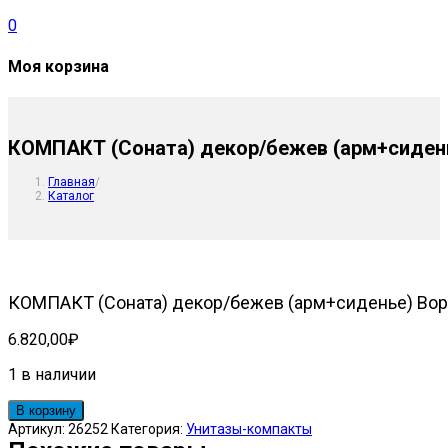
0
Моя корзина
КОМПАКТ (Соната) декор/бежев (арм+сиден
Главная
/
Каталог
КОМПАКТ (Соната) декор/бежев (арм+сиденье) Во
6.820,00
₽
1 в наличии
Количество
В корзину
товара
Артикул:
26252
Категория:
Унитазы-компакты
КОМПАКТ