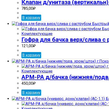
Клапан д/унитаза (вертикальн)
785,00
₽
В корзину
Быстрый
Быс
Комплектующие
Гофра для бачка верх/слива с
121,00
₽
В корзину
Комплектующие
АРМ-РА д/бачка (нижняя/подв.
450,00
₽
В корзину
Б
Комплектующие