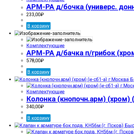
АРМ-РА д/бочка (универс. донн
233,00
₽
В корзину
Комплектующие
АРМ-РА д/бачка п/грибок (хро
578,00
₽
В корзину
Б
Комплектующие
Колонка (кнопочн.арм) (хром) 
340,00
₽
В корзину
Быс