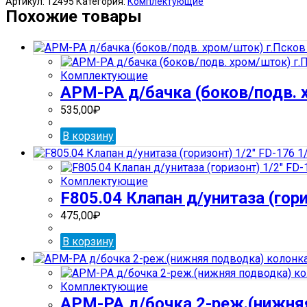
Артикул:
12495
Категория:
Комплектующие
д/
Похожие товары
унитаза
(горизонт)
3/8"
RR
Комплектующие
176
АРМ-РА д/бачка (боков/подв. х
с
поплавком
535,00
₽
В корзину
Комплектующие
F805.04 Клапан д/унитаза (гори
475,00
₽
В корзину
Комплектующие
АРМ-РА д/бочка 2-реж.(нижня