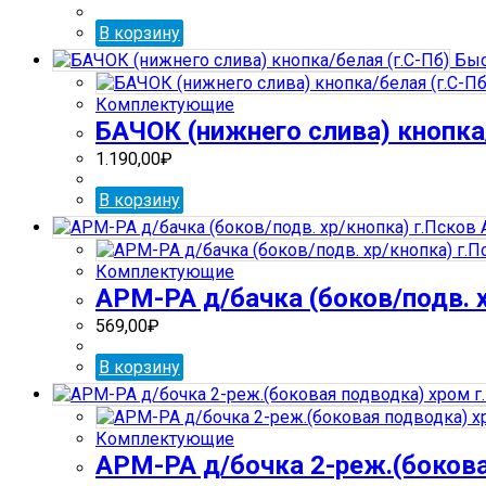
В корзину
Быс
Комплектующие
БАЧОК (нижнего слива) кнопка/
1.190,00
₽
В корзину
Комплектующие
АРМ-РА д/бачка (боков/подв. х
569,00
₽
В корзину
Комплектующие
АРМ-РА д/бочка 2-реж.(бокова