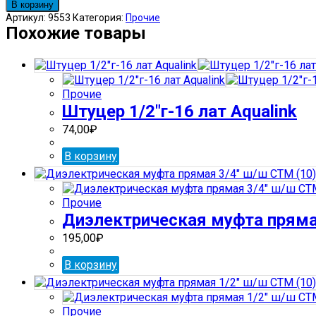
товара
В корзину
Диэлектрическая
Артикул:
9553
Категория:
Прочие
муфта
Похожие товары
прямая
1/2"
г/
ш
Прочие
СТМ
Штуцер 1/2″г-16 лат Aqualink
(10)
74,00
₽
В корзину
Прочие
Диэлектрическая муфта пряма
195,00
₽
В корзину
Прочие