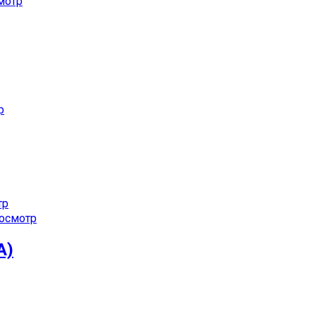
мотр
р
тр
осмотр
А)