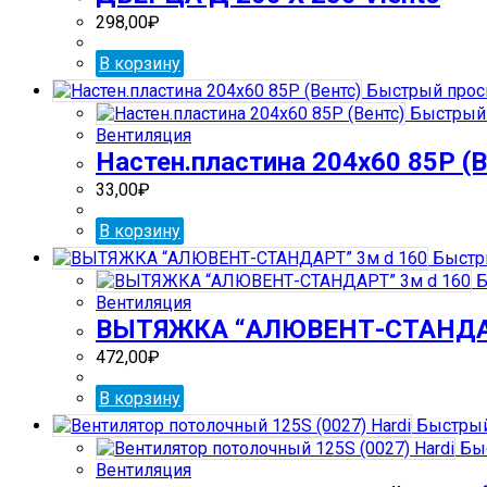
298,00
₽
В корзину
Быстрый прос
Быстрый 
Вентиляция
Настен.пластина 204х60 85Р (В
33,00
₽
В корзину
Быстр
Б
Вентиляция
ВЫТЯЖКА “АЛЮВЕНТ-СТАНДАР
472,00
₽
В корзину
Быстрый
Быс
Вентиляция