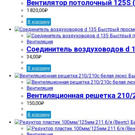
Вентилятор потолочный 125S (
1.820,00
₽
В корзину
Быстрый просм
Быстрый п
Вентиляция
Соединитель воздуховодов d 
34,00
₽
В корзину
Бы
Вентиляция
Вентиляционная решетка 210/
150,00
₽
В корзину
Бы
Вентиляция