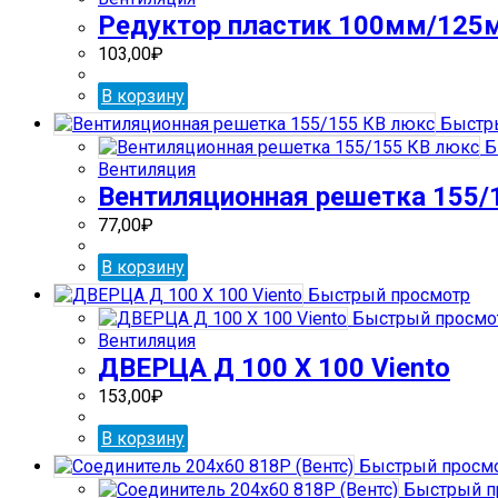
Редуктор пластик 100мм/125мм
103,00
₽
В корзину
Быстр
Б
Вентиляция
Вентиляционная решетка 155/
77,00
₽
В корзину
Быстрый просмотр
Быстрый просмо
Вентиляция
ДВЕРЦА Д 100 Х 100 Viento
153,00
₽
В корзину
Быстрый просм
Быстрый п