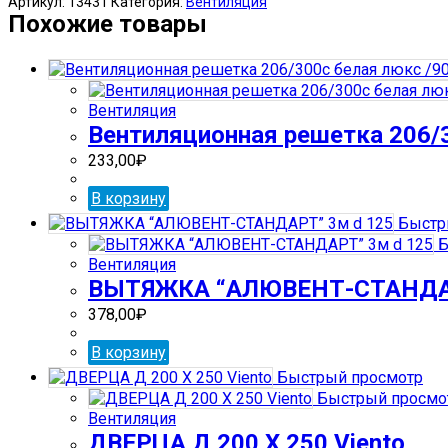
Артикул:
13431
Категория:
Вентиляция
ВЕНТ
Похожие товары
(Москва)
140
Вентиляция
Вентиляционная решетка 206/3
233,00
₽
В корзину
Быстр
Б
Вентиляция
ВЫТЯЖКА “АЛЮВЕНТ-СТАНДАР
378,00
₽
В корзину
Быстрый просмотр
Быстрый просмо
Вентиляция
ДВЕРЦА Д 200 Х 250 Viento