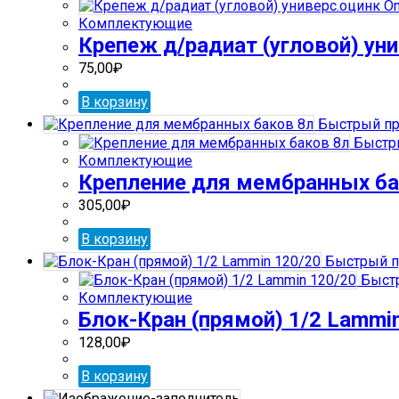
Комплектующие
Крепеж д/радиат (угловой) ун
75,00
₽
В корзину
Быстрый пр
Быстр
Комплектующие
Крепление для мембранных ба
305,00
₽
В корзину
Быстрый п
Быстр
Комплектующие
Блок-Кран (прямой) 1/2 Lammi
128,00
₽
В корзину