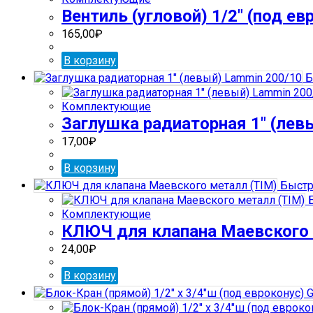
Вентиль (угловой) 1/2″ (под е
165,00
₽
В корзину
Б
Комплектующие
Заглушка радиаторная 1″ (лев
17,00
₽
В корзину
Быстр
Б
Комплектующие
КЛЮЧ для клапана Маевского 
24,00
₽
В корзину