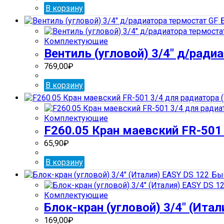
В корзину
Б
Комплектующие
Вентиль (угловой) 3/4″ д/ради
769,00
₽
В корзину
Комплектующие
F260.05 Кран маевский FR-501 
65,90
₽
В корзину
Быс
Комплектующие
Блок-кран (угловой) 3/4″ (Ита
169,00
₽