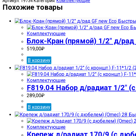
Артикул:
19734
Категория:
Комплектующие
кран
Похожие товары
(прямой)
3/4"
Быстры
д/
Бы
радиатора
Комплектующие
GF
Блок-Кран (прямой) 1/2″ д/рад
519,00
₽
В корзину
Комплектующие
F819.04 Набор д/радиат 1/2″ (с
289,00
₽
В корзину
Бы
Комплектующие
Крепеж д/радиат 170/9 (с дюб