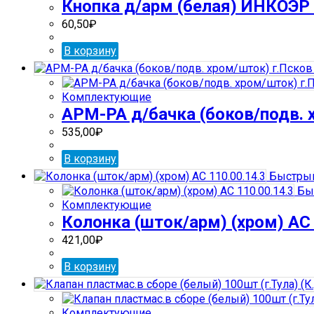
Кнопка д/арм (белая) ИНКОЭР
60,50
₽
В корзину
Комплектующие
АРМ-РА д/бачка (боков/подв. х
535,00
₽
В корзину
Быстрый
Бы
Комплектующие
Колонка (шток/арм) (хром) АС 
421,00
₽
В корзину
Комплектующие