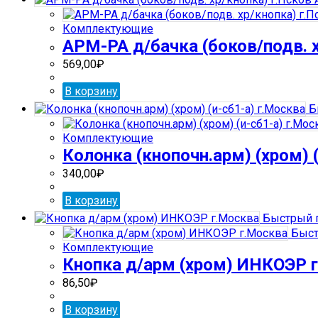
Комплектующие
АРМ-РА д/бачка (боков/подв. х
569,00
₽
В корзину
Б
Комплектующие
Колонка (кнопочн.арм) (хром) 
340,00
₽
В корзину
Быстрый 
Быст
Комплектующие
Кнопка д/арм (хром) ИНКОЭР 
86,50
₽
В корзину