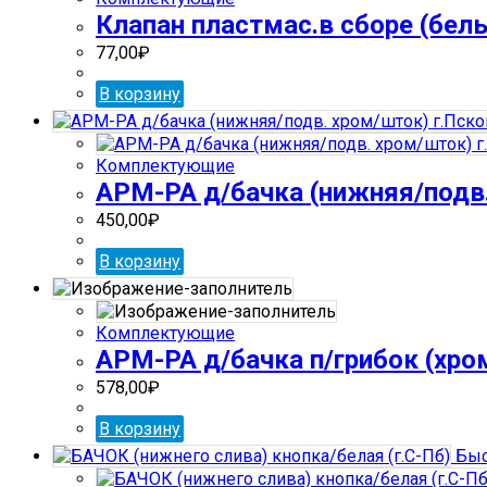
Клапан пластмас.в сборе (белый
77,00
₽
В корзину
Комплектующие
АРМ-РА д/бачка (нижняя/подв.
450,00
₽
В корзину
Комплектующие
АРМ-РА д/бачка п/грибок (хро
578,00
₽
В корзину
Быс