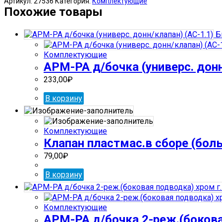
Артикул:
27536
Категория:
Комплектующие
РА
Похожие товары
д/
бачка
Б
2-
реж.
Комплектующие
(нижняя/
АРМ-РА д/бочка (универс. донн
подв.
хром/
233,00
₽
кнопка)
г.Псков
В корзину
АБ-77.57.14.3
Комплектующие
Клапан пластмас.в сборе (боль
79,00
₽
В корзину
Комплектующие
АРМ-РА д/бочка 2-реж.(бокова