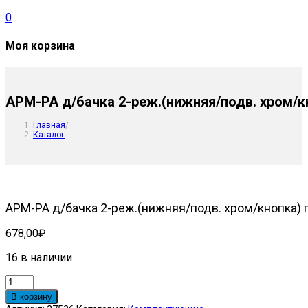
0
Моя корзина
АРМ-РА д/бачка 2-реж.(нижняя/подв. хром/кн
Главная
/
Каталог
АРМ-РА д/бачка 2-реж.(нижняя/подв. хром/кнопка) г
678,00
₽
16 в наличии
Количество
товара
В корзину
АРМ-