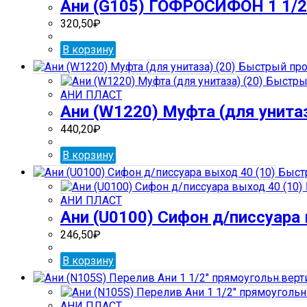
Ани (G105) ГОФРОСИФОН 1 1/2″
320,50
₽
В корзину
Быстрый про
Быстры
АНИ ПЛАСТ
Ани (W1220) Муфта (для унитаз
440,20
₽
В корзину
Быст
АНИ ПЛАСТ
Ани (U0100) Сифон д/писсуара 
246,50
₽
В корзину
АНИ ПЛАСТ