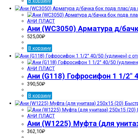
В корзину
АНИ ПЛАСТ
Ани (WС3050) Арматура д/бачк
525,00
₽
В корзину
АНИ ПЛАСТ
Ани (G118) Гофросифон 1 1/2″ 4
390,50
₽
В корзину
Быстр
АНИ ПЛАСТ
Ани (W1225) Муфта (для унитаз
362,10
₽