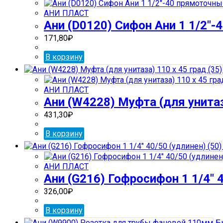
АНИ ПЛАСТ
Ани (D0120) Сифон Ани 1 1/2″-
171,80
₽
В корзину
АНИ ПЛАСТ
Ани (W4228) Муфта (для унитаза
431,30
₽
В корзину
АНИ ПЛАСТ
Ани (G216) Гофросифон 1 1/4″ 4
326,00
₽
В корзину
Бы