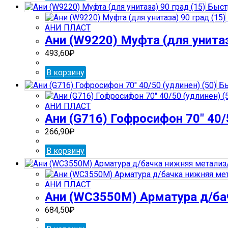
Быст
АНИ ПЛАСТ
Ани (W9220) Муфта (для унитаз
493,60
₽
В корзину
Бы
АНИ ПЛАСТ
Ани (G716) Гофросифон 70″ 40/5
266,90
₽
В корзину
АНИ ПЛАСТ
Ани (WС3550М) Арматура д/бач
684,50
₽