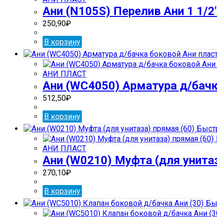
Ани (N105S) Перелив Ани 1 1/2
250,90
₽
В корзину
АНИ ПЛАСТ
Ани (WС4050) Арматура д/бачк
512,50
₽
В корзину
Быст
АНИ ПЛАСТ
Ани (W0210) Муфта (для унитаз
270,10
₽
В корзину
Бы