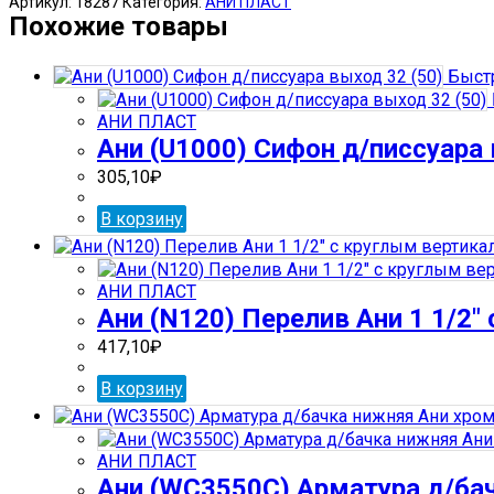
Артикул:
18287
Категория:
АНИ ПЛАСТ
(W0220)
Похожие товары
Муфта
(для
Быст
унитаза)
эксцентрик
АНИ ПЛАСТ
20мм
Ани (U1000) Сифон д/писсуара 
(48)
305,10
₽
В корзину
АНИ ПЛАСТ
Ани (N120) Перелив Ани 1 1/2″
417,10
₽
В корзину
АНИ ПЛАСТ
Ани (WС3550С) Арматура д/бач