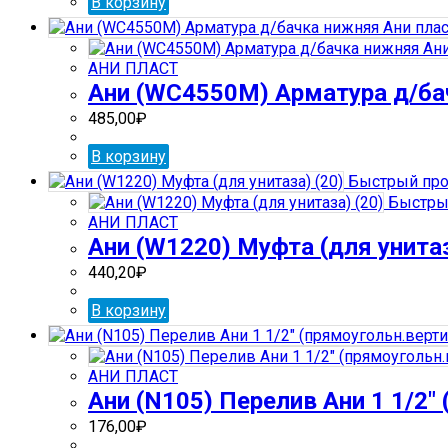
В корзину
АНИ ПЛАСТ
Ани (WС4550М) Арматура д/бач
485,00
₽
В корзину
Быстрый про
Быстры
АНИ ПЛАСТ
Ани (W1220) Муфта (для унитаз
440,20
₽
В корзину
АНИ ПЛАСТ
Ани (N105) Перелив Ани 1 1/2″
176,00
₽