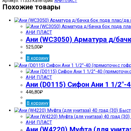
Артикул:
11333
Категория:
АНИ ПЛАСТ
(G105)
Похожие товары
ГОФРОСИФОН
1
1/2"
50
АНИ ПЛАСТ
(60)
Ани (WС3050) Арматура д/бачк
525,00
₽
В корзину
АНИ ПЛАСТ
Ани (D0115) Сифон Ани 1 1/2″-4
446,80
₽
В корзину
Быст
АНИ ПЛАСТ
Ани (W4220) Муфта (для унитаз