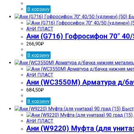
В корзину
Бы
АНИ ПЛАСТ
Ани (G716) Гофросифон 70″ 40/5
266,90
₽
В корзину
АНИ ПЛАСТ
Ани (WС3550М) Арматура д/бач
684,50
₽
В корзину
Быст
АНИ ПЛАСТ
Ани (W9220) Муфта (для унитаз