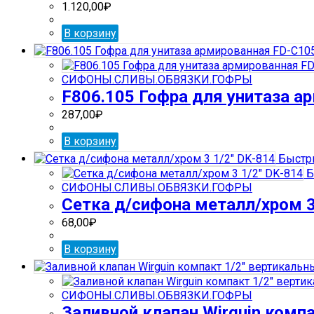
1.120,00
₽
В корзину
СИФОНЫ.СЛИВЫ.ОБВЯЗКИ.ГОФРЫ
F806.105 Гофра для унитаза ар
287,00
₽
В корзину
Быстр
Б
СИФОНЫ.СЛИВЫ.ОБВЯЗКИ.ГОФРЫ
Сетка д/сифона металл/хром 3
68,00
₽
В корзину
СИФОНЫ.СЛИВЫ.ОБВЯЗКИ.ГОФРЫ
Заливной клапан Wirguin комп