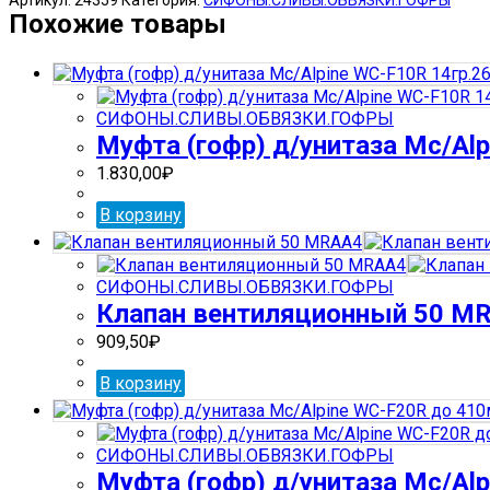
Автослив+колено
Похожие товары
MALPIN
MRB2C-
PB
(в
СИФОНЫ.СЛИВЫ.ОБВЯЗКИ.ГОФРЫ
мешочке)
Муфта (гофр) д/унитаза Mc/Al
пластик
1.830,00
₽
В корзину
СИФОНЫ.СЛИВЫ.ОБВЯЗКИ.ГОФРЫ
Клапан вентиляционный 50 M
909,50
₽
В корзину
СИФОНЫ.СЛИВЫ.ОБВЯЗКИ.ГОФРЫ
Муфта (гофр) д/унитаза Mc/Al