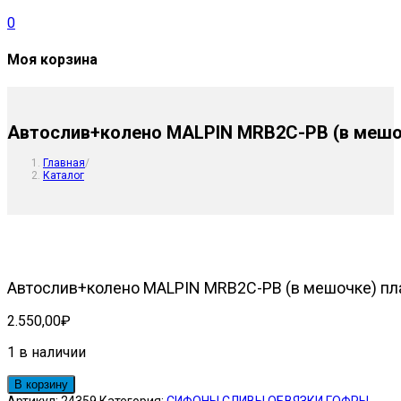
0
Моя корзина
Автослив+колено MALPIN MRB2C-PB (в мешо
Главная
/
Каталог
Автослив+колено MALPIN MRB2C-PB (в мешочке) пл
2.550,00
₽
1 в наличии
Количество
В корзину
товара
Артикул:
24359
Категория:
СИФОНЫ.СЛИВЫ.ОБВЯЗКИ.ГОФРЫ