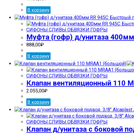
В корзину
Быстрый п
Быст
СИФОНЫ.СЛИВЫ.ОБВЯЗКИ.ГОФРЫ
Муфта (гофр) д/унитаза 400м
888,00
₽
В корзину
СИФОНЫ.СЛИВЫ.ОБВЯЗКИ.ГОФРЫ
Клапан вентиляционный 110 
2.055,00
₽
В корзину
СИФОНЫ.СЛИВЫ.ОБВЯЗКИ.ГОФРЫ
Клапан д/унитаза с боковой под