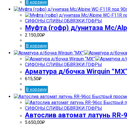
В корзину
СИФОНЫ.СЛИВЫ.ОБВЯЗКИ.ГОФРЫ
Муфта (гофр) д/унитаза Mc/Alp
2.150,00
₽
В корзину
СИФОНЫ.СЛИВЫ.ОБВЯЗКИ.ГОФРЫ
Арматура д/бочка Wirquin “МX
615,50
₽
В корзину
Быстрый просм
Быстрый п
СИФОНЫ.СЛИВЫ.ОБВЯЗКИ.ГОФРЫ
Автослив автомат латунь RR-
5.650,00
₽