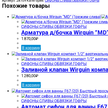
Артикул:
28709
Категория:
СИФОНЫ.СЛИВЫ.ОБВЯЗКИ.ГОФРЫ
сифон
Похожие товары
для
ванны
F68
(20)
СИФОНЫ.СЛИВЫ.ОБВЯЗКИ.ГОФРЫ
Арматура д/бочка Wirquin “МD
1.870,00
₽
В корзину
СИФОНЫ.СЛИВЫ.ОБВЯЗКИ.ГОФРЫ
Заливной клапан Wirguin комп
1.280,00
₽
В корзину
Быстрый прос
Быстрый 
СИФОНЫ.СЛИВЫ.ОБВЯЗКИ.ГОФРЫ
Автомат сифон для ванны F67 