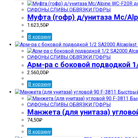
СИФОНЫ.СЛИВЫ.ОБВЯЗКИ.ГОФРЫ
Муфта (гофр) д/унитаза Mc/Al
1.623,50
₽
В корзину
СИФОНЫ.СЛИВЫ.ОБВЯЗКИ.ГОФРЫ
Арм-ра с боковой подводкой 1/
2.560,00
₽
В корзину
Быстрый
Быс
СИФОНЫ.СЛИВЫ.ОБВЯЗКИ.ГОФРЫ
Манжета (для унитаза) углово
74,50
₽
В корзину