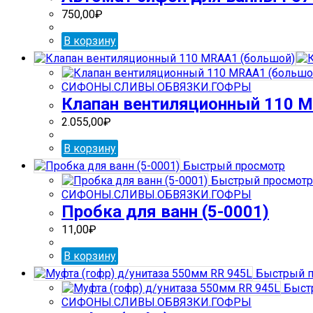
750,00
₽
В корзину
СИФОНЫ.СЛИВЫ.ОБВЯЗКИ.ГОФРЫ
Клапан вентиляционный 110 
2.055,00
₽
В корзину
Быстрый просмотр
Быстрый просмотр
СИФОНЫ.СЛИВЫ.ОБВЯЗКИ.ГОФРЫ
Пробка для ванн (5-0001)
11,00
₽
В корзину
Быстрый п
Быст
СИФОНЫ.СЛИВЫ.ОБВЯЗКИ.ГОФРЫ