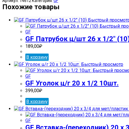
Артикул:
14612
Категория:
GF
Тройник
Похожие товары
2ц
+
Быстрый просмот
г
Быстрый про
32
GF
х
GF Патрубок ц/шт 26 х 1/2″ (10
3/4
х
189,00
₽
32
10шт.
В корзину
Быстрый просмотр
Быстрый просм
GF
GF Уголок ц/г 20 х 1/2 10шт.
399,00
₽
В корзину
GF
GF Вставка-(переходник) 20 х 