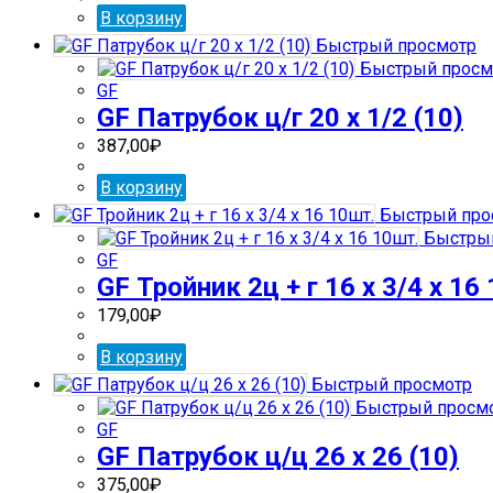
В корзину
Быстрый просмотр
Быстрый просм
GF
GF Патрубок ц/г 20 х 1/2 (10)
387,00
₽
В корзину
Быстрый про
Быстрый
GF
GF Тройник 2ц + г 16 х 3/4 х 16
179,00
₽
В корзину
Быстрый просмотр
Быстрый просм
GF
GF Патрубок ц/ц 26 х 26 (10)
375,00
₽