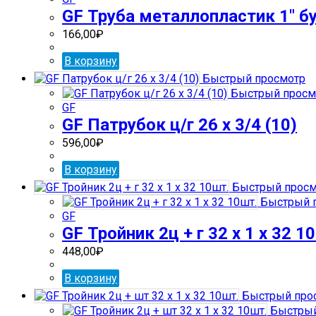
GF Труба металлопластик 1″ б
166,00
₽
В корзину
Быстрый просмотр
Быстрый просм
GF
GF Патрубок ц/г 26 х 3/4 (10)
596,00
₽
В корзину
Быстрый просм
Быстрый 
GF
GF Тройник 2ц + г 32 х 1 х 32 1
448,00
₽
В корзину
Быстрый про
Быстрый