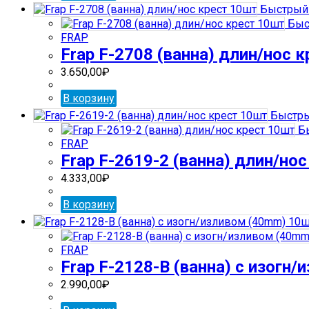
Быстрый 
Быс
FRAP
Frap F-2708 (ванна) длин/нос 
3.650,00
₽
В корзину
Быстры
Бы
FRAP
Frap F-2619-2 (ванна) длин/но
4.333,00
₽
В корзину
FRAP
Frap F-2128-В (ванна) с изогн
2.990,00
₽