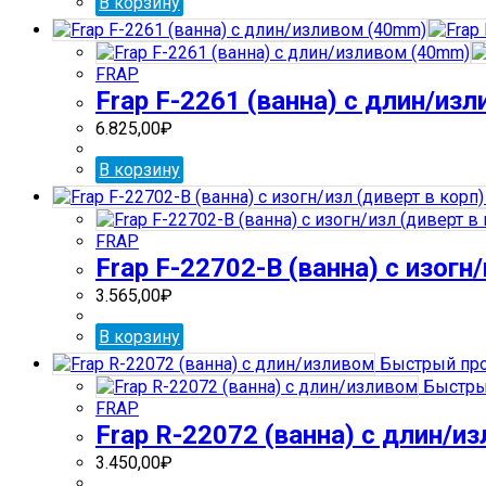
В корзину
FRAP
Frap F-2261 (ванна) с длин/из
6.825,00
₽
В корзину
FRAP
Frap F-22702-В (ванна) с изогн
3.565,00
₽
В корзину
Быстрый пр
Быстры
FRAP
Frap R-22072 (ванна) с длин/и
3.450,00
₽