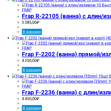
Быст
FRAP
Frap R-22105 (ванна) с длин/и
3.385,00
₽
В корзину
FRAP
Frap F-2202 (ванна) прямой/из
4.350,00
₽
В корзину
Б
FRAP
Frap F-2236 (ванна) с длин/из
4.450,00
₽
В корзину