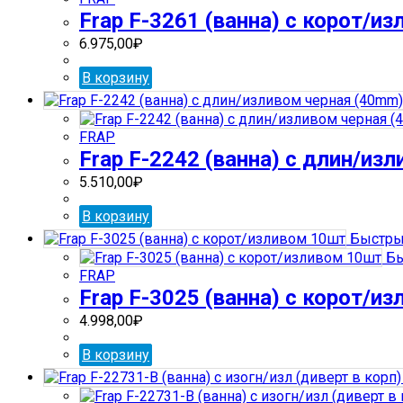
Frap F-3261 (ванна) с корот/и
6.975,00
₽
В корзину
FRAP
Frap F-2242 (ванна) с длин/из
5.510,00
₽
В корзину
Быстры
Бы
FRAP
Frap F-3025 (ванна) с корот/и
4.998,00
₽
В корзину