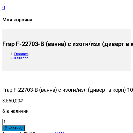
0
Моя корзина
Frap F-22703-В (ванна) с изогн/изл (диверт в
Главная
/
Каталог
Frap F-22703-В (ванна) с изогн/изл (диверт в корп) 1
3.550,00
₽
6 в наличии
Количество
товара
В корзину
Frap