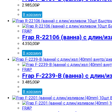
2.985,00
₽
В корзину
Быстры
Бы
FRAP
Frap R-22106 (ванна) с длин/и
4.350,00
₽
В корзину
FRAP
Frap F-2239-В (ванна) с длин/
3.485,00
₽
В корзину
Б
FRAP