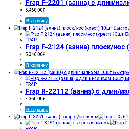
Frap F-2201 (ванна) с длин/из
5.460,00
₽
В корзину
Быстры
Б
FRAP
Frap F-2124 (ванна) плоск/нос 
5.346,00
₽
В корзину
Быстры
Бы
FRAP
Frap R-22112 (ванна) с длин/и
2.360,00
₽
В корзину
FRAP