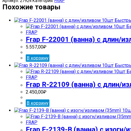
Артикул:
27924
Категория:
FRAP
F-
Похожие товары
22703-
В
Быстры
(ванна)
Бы
с
FRAP
изогн/
Frap F-22001 (ванна) с длин/и
изл
(диверт
5.557,00
₽
в
корп)
В корзину
10шт
Быстры
Бы
FRAP
Frap R-22109 (ванна) с длин/и
2.450,00
₽
В корзину
FRAP
Frap F-2139-В (ванна) с изогн