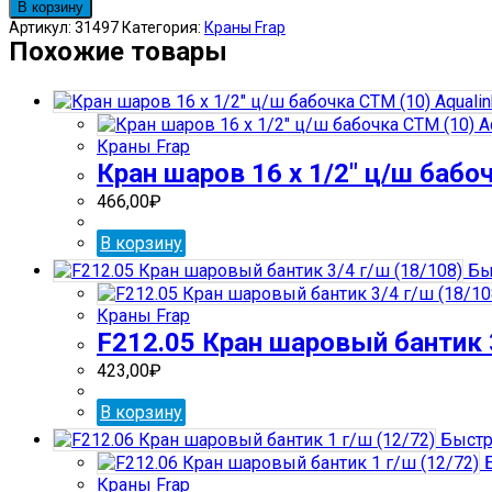
товара
В корзину
F253.3232
Артикул:
31497
Категория:
Краны Frap
Кран
Похожие товары
цанговый
32
х
32
Краны Frap
ц/
Кран шаров 16 х 1/2″ ц/ш бабоч
ц
(6/36)
466,00
₽
В корзину
Бы
Краны Frap
F212.05 Кран шаровый бантик 3
423,00
₽
В корзину
Быстр
Б
Краны Frap