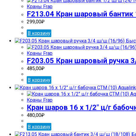
Краны Frap
F213.04 Кран шаровый бантик 
299,00
₽
В корзину
Быс
Краны Frap
F203.05 Кран шаровый ручка 3
485,00
₽
В корзину
Краны Frap
Кран шаров 16 х 1/2″ ц/г бабоч
480,00
₽
В корзину
Бы