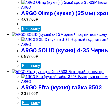
Быст
ARGO
ARGO Olimp (кухня) (35мм) хро
4.637,00
₽
В корзину
ARGO
ARGO SOLID (кухня) d-35 Черны
6.898,00
₽
В корзину
Быстрый просмотр
Быстрый просм
ARGO
ARGO Efra (кухня) гайка 3503
2.355,00
₽
В корзину