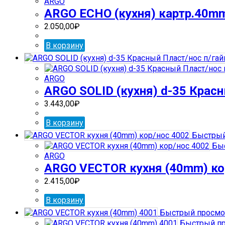
ARGO
ARGO ECHO (кухня) картр.40mm
2.050,00
₽
В корзину
ARGO
ARGO SOLID (кухня) d-35 Красн
3.443,00
₽
В корзину
Быстрый
Быс
ARGO
ARGO VECTOR кухня (40mm) ко
2.415,00
₽
В корзину
Быстрый просмо
Быстрый пр