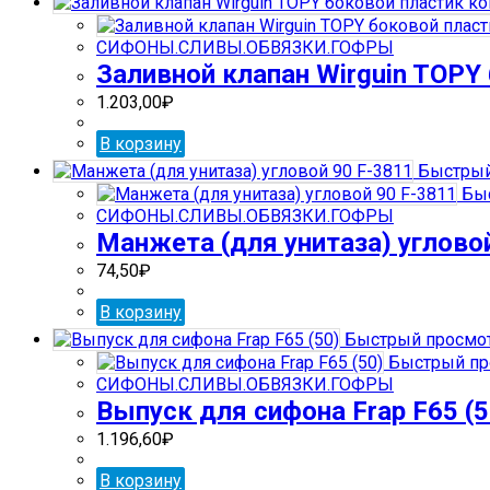
СИФОНЫ.СЛИВЫ.ОБВЯЗКИ.ГОФРЫ
Заливной клапан Wirguin TOPY
1.203,00
₽
В корзину
Быстрый
Быс
СИФОНЫ.СЛИВЫ.ОБВЯЗКИ.ГОФРЫ
Манжета (для унитаза) углово
74,50
₽
В корзину
Быстрый просмо
Быстрый пр
СИФОНЫ.СЛИВЫ.ОБВЯЗКИ.ГОФРЫ
Выпуск для сифона Frap F65 (5
1.196,60
₽
В корзину