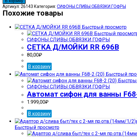
В корзину
Муфта
Артикул:
26143
Категория:
СИФОНЫ.СЛИВЫ.ОБВЯЗКИ.ГОФРЫ
(гофр)
Похожие товары
д/
унитаза
Быстрый просмотр
Mc/Alpine
Быстрый просмот
WC-
СИФОНЫ.СЛИВЫ.ОБВЯЗКИ.ГОФРЫ
F16R
СЕТКА Д/МОЙКИ RR 696В
45гр.до
440мм
80,00
₽
(20)
В корзину
Быстрый про
Быстрый
СИФОНЫ.СЛИВЫ.ОБВЯЗКИ.ГОФРЫ
Автомат сифон для ванны F68-
1.999,00
₽
В корзину
Быстрый просмотр