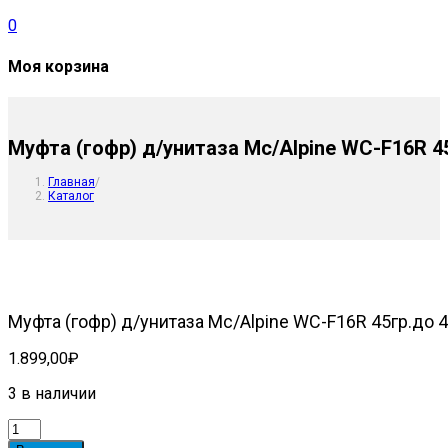
0
Моя корзина
Муфта (гофр) д/унитаза Mc/Alpine WC-F16R 4
Главная
/
Каталог
Муфта (гофр) д/унитаза Mc/Alpine WC-F16R 45гр.до 
1.899,00
₽
3 в наличии
Количество
товара