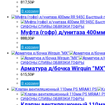
817,50
₽
В корзину
Быстрый п
Быст
СИФОНЫ.СЛИВЫ.ОБВЯЗКИ.ГОФРЫ
Муфта (гофр) д/унитаза 400м
888,00
₽
В корзину
СИФОНЫ.СЛИВЫ.ОБВЯЗКИ.ГОФРЫ
Арматура д/бочка Wirquin “МX
615,50
₽
В корзину
СИФОНЫ.СЛИВЫ.ОБВЯЗКИ.ГОФРЫ
Клапан вентиляционный 110м