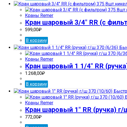
Краны Remer
Кран шаровый 3/4″ RR (с филь
599,00
₽
В корзину
Быс
Краны Remer
Кран шаровый 1 1/4″ RR (ручка)
1.268,00
₽
В корзину
Быстр
Б
Краны Remer
Кран шаровый 1″ RR (ручка) г/ш
772,00
₽