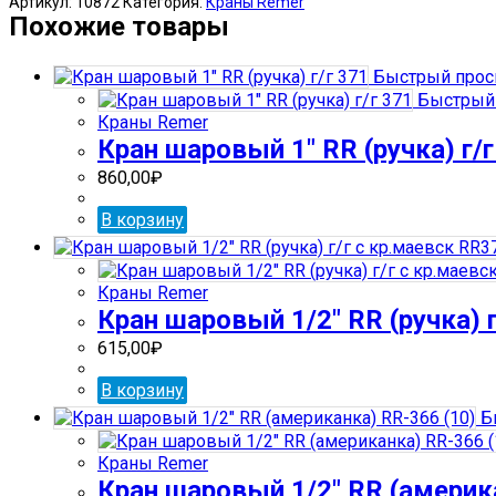
Артикул:
10872
Категория:
Краны Remer
шаровый
Похожие товары
3/4"
RR
Быстрый прос
(с
Быстрый 
кр
Краны Remer
маевск)
Кран шаровый 1″ RR (ручка) г/г
(ручка)
г/
860,00
₽
г
RR
В корзину
374
Краны Remer
Кран шаровый 1/2″ RR (ручка) 
615,00
₽
В корзину
Б
Краны Remer
Кран шаровый 1/2″ RR (америк