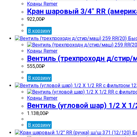
Краны Remer
Кран шаровый 3/4″ RR (америка
922,00
₽
В корзину
Быс
Краны Remer
Вентиль (трехпроходн д/стир/
555,00
₽
В корзину
Краны Remer
Вентиль (угловой шар) 1/2 Х 1
1.138,00
₽
В корзину
Бы