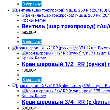
В корзину
Б
Краны Remer
Вентиль (шар трехпроход) г/ш/
685,00
₽
В корзину
Быстр
Б
Краны Remer
Кран шаровый 1/2″ RR (ручка) г
430,00
₽
В корзину
Бы
Краны Remer
Кран шаровый 3/4″ RR (с филь
536,00
₽