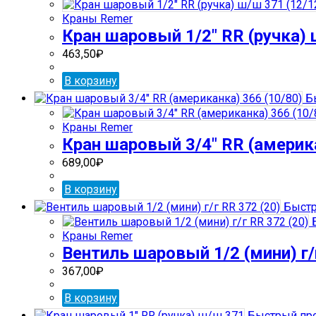
Краны Remer
Кран шаровый 1/2″ RR (ручка) 
463,50
₽
В корзину
Бы
Краны Remer
Кран шаровый 3/4″ RR (америка
689,00
₽
В корзину
Быстр
Б
Краны Remer
Вентиль шаровый 1/2 (мини) г/
367,00
₽
В корзину
Быстрый пр