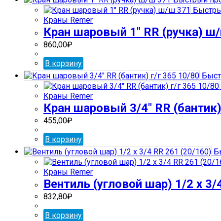
Быстры
Краны Remer
Кран шаровый 1″ RR (ручка) ш
860,00
₽
В корзину
Быст
Краны Remer
Кран шаровый 3/4″ RR (бантик) 
455,00
₽
В корзину
Бы
Краны Remer
Вентиль (угловой шар) 1/2 х 3/
832,80
₽
В корзину