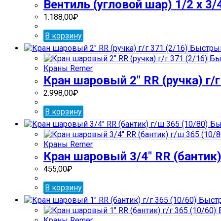
Вентиль (угловой шар) 1/2 х 3/
1.188,00
₽
В корзину
Быстрый
Бы
Краны Remer
Кран шаровый 2″ RR (ручка) г/г
2.998,00
₽
В корзину
Бы
Краны Remer
Кран шаровый 3/4″ RR (бантик)
455,00
₽
В корзину
Быстр
Краны Remer