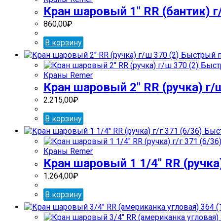
Кран шаровый 1″ RR (бантик) г/
860,00
₽
В корзину
Быстрый п
Быст
Краны Remer
Кран шаровый 2″ RR (ручка) г/ш
2.215,00
₽
В корзину
Быст
Краны Remer
Кран шаровый 1 1/4″ RR (ручка)
1.264,00
₽
В корзину