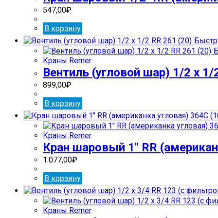
547,00
₽
В корзину
Быстр
Б
Краны Remer
Вентиль (угловой шар) 1/2 х 1/
899,00
₽
В корзину
Краны Remer
Кран шаровый 1″ RR (американк
1.077,00
₽
В корзину
Краны Remer