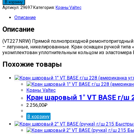
товара
В корзину
Кран
Артикул:
29697
Категория:
Краны Valtec
шаровый
Описание
1/2"
VT
Описание
BASE
227NRW.04(америк.
доп/
(VT.227.NRW) Прямой полнопроходной ремонтопригодный 
упл)
– латунные, никелированные. Кран оснащен ручкой типа 
бел/
укомплектован уплотнительным кольцом из эластомера 
ручка
Похожие товары
Краны Valtec
Кран шаровый 1″ VT BASE г/ш 
2.256,00
₽
В корзину
Быстрый
Бы