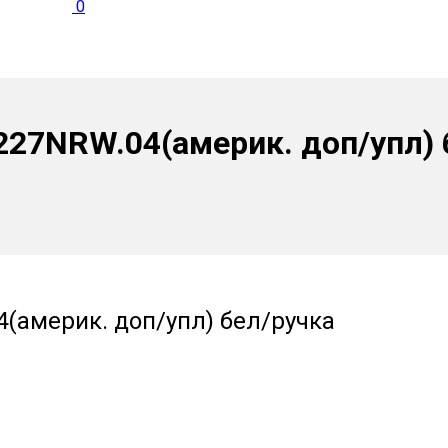
0
227NRW.04(америк. доп/упл) 
(америк. доп/упл) бел/ручка