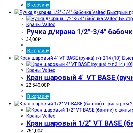
В корзину
Быстрый п
Быстр
Краны Valtec
Ручка д/крана 1/2″-3/4″ бабочк
34,00
₽
В корзину
Быст
Краны Valtec
Кран шаровый 4″ VT BASE (ручка
22.540,00
₽
В корзину
Краны Valtec
Кран шаровый 1/2″ VT BASE (ба
761,00
₽