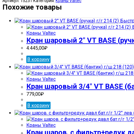
Артикул:
15231
Категория:
Краны Valtec
шаровый
Похожие товары
1/2"
VT
Быстр
BASE
Б
(ручка)
Краны Valtec
г/
Кран шаровый 2″ VT BASE (ручка
г
214
4.445,00
₽
(168/14)
В корзину
Краны Valtec
Кран шаровый 3/4″ VT BASE (ба
779,00
₽
В корзину
Краны Valtec
Кран шаров. с фильтр+редук дав