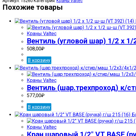
Артикул:
15260
Категория:
Краны Valtec
шаровый
Похожие товары
1/2"
VT
BASE
(бантик)
Краны Valtec
с
Вентиль (угловой шар) 1/2 х 1/
фильтром
293
508,00
₽
(8)
В корзину
Краны Valtec
Вентиль (шар.трехпроход) к/ст
577,00
₽
В корзину
Б
Краны Valtec
Кран шаровый 1/2″ VT BASE (ру