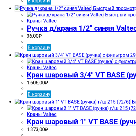
В корзину
Быстрый просмот
Быстрый про
Краны Valtec
Ручка д/крана 1/2″ синяя Valte
36,00
₽
В корзину
Краны Valtec
Кран шаровый 3/4″ VT BASE (ру
1.606,00
₽
В корзину
Б
Краны Valtec
Кран шаровый 1″ VT BASE (ручк
1.373,00
₽