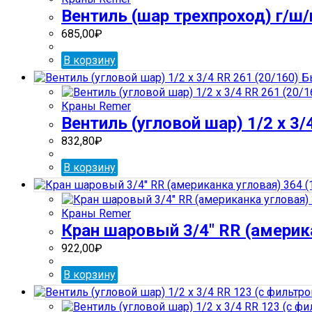
Вентиль (шар трехпроход) г/ш/
685,00
₽
В корзину
Бы
Краны Remer
Вентиль (угловой шар) 1/2 х 3/
832,80
₽
В корзину
Краны Remer
Кран шаровый 3/4″ RR (америка
922,00
₽
В корзину