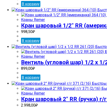
В корзину
Быст
Краны Remer
Кран шаровый 1/2″ RR (америка
998,50
₽
В корзину
Быстр
Б
Краны Remer
Вентиль (угловой шар) 1/2 х 1/
899,00
₽
В корзину
Быстрый
Бы
Краны Remer
Кран шаровый 2″ RR (ручка) г/г
2.998,00
₽