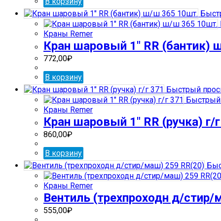
В корзину
Быст
Краны Remer
Кран шаровый 1″ RR (бантик) 
772,00
₽
В корзину
Быстрый прос
Быстрый 
Краны Remer
Кран шаровый 1″ RR (ручка) г/г
860,00
₽
В корзину
Быс
Краны Remer
Вентиль (трехпроходн д/стир/
555,00
₽