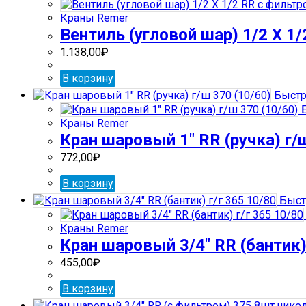
Краны Remer
Вентиль (угловой шар) 1/2 Х 1
1.138,00
₽
В корзину
Быстр
Б
Краны Remer
Кран шаровый 1″ RR (ручка) г/ш
772,00
₽
В корзину
Быст
Краны Remer
Кран шаровый 3/4″ RR (бантик) 
455,00
₽
В корзину