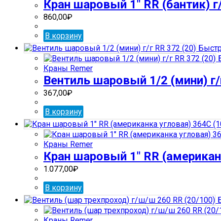
Кран шаровый 1″ RR (бантик) г/
860,00
₽
В корзину
Быстр
Б
Краны Remer
Вентиль шаровый 1/2 (мини) г/
367,00
₽
В корзину
Краны Remer
Кран шаровый 1″ RR (американк
1.077,00
₽
В корзину
Б
Краны Remer