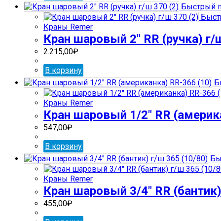
Быстрый п
Быст
Краны Remer
Кран шаровый 2″ RR (ручка) г/ш
2.215,00
₽
В корзину
Б
Краны Remer
Кран шаровый 1/2″ RR (америк
547,00
₽
В корзину
Бы
Краны Remer
Кран шаровый 3/4″ RR (бантик)
455,00
₽