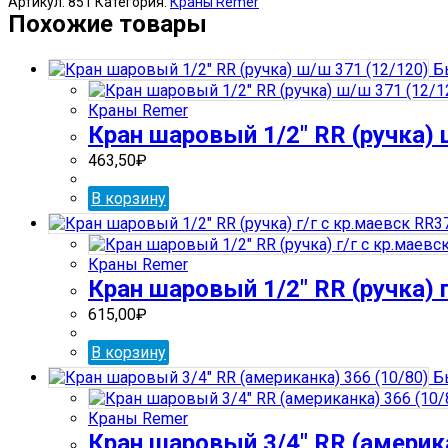
Артикул:
851
Категория:
Краны Remer
шаровый
Похожие товары
1
1/4"
Бы
RR
(ручка)
Краны Remer
г/
Кран шаровый 1/2″ RR (ручка) 
г
371
463,50
₽
(6/36)
В корзину
Краны Remer
Кран шаровый 1/2″ RR (ручка) 
615,00
₽
В корзину
Бы
Краны Remer
Кран шаровый 3/4″ RR (америка