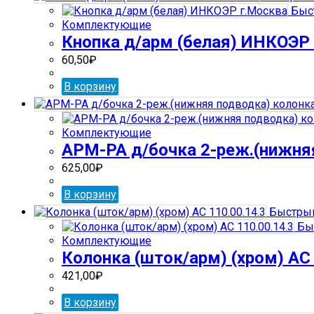
Быс
Комплектующие
Кнопка д/арм (белая) ИНКОЭР
60,50
₽
В корзину
Комплектующие
АРМ-РА д/бочка 2-реж.(нижня
625,00
₽
В корзину
Быстрый
Бы
Комплектующие
Колонка (шток/арм) (хром) АС 
421,00
₽
В корзину