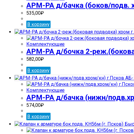
АРМ-РА д/бачка (боков/подв. х
535,00
₽
В корзину
Комплектующие
АРМ-РА д/бочка 2-реж.(бокова
582,00
₽
В корзину
Комплектующие
АРМ-РА д/бачка (нижн/подв.хро
574,00
₽
В корзину
Быс