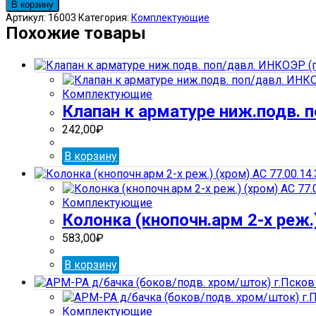
товара
В корзину
F805.04
Артикул:
16003
Категория:
Комплектующие
Клапан
Похожие товары
д/
унитаза
(горизонт)
1/2"
Комплектующие
FD-
Клапан к арматуре ниж.подв. 
176
1/2
242,00
₽
(100)
В корзину
Комплектующие
Колонка (кнопочн.арм 2-х реж.)
583,00
₽
В корзину
Комплектующие