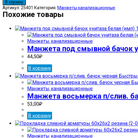
товара
В корзину
Груша
Артикул:
25401
Категория:
Манжеты канализационные
резиновая
Похожие товары
под
шток
г.Тула
А-41
Манжеты канализационные
300
Манжета под смывной бачок ун
(4-
0010)
44,50
₽
В корзину
Быстрый
Бы
Манжеты канализационные
Манжета восьмерка п/слив. ба
53,00
₽
В корзину
Манжеты канализационные