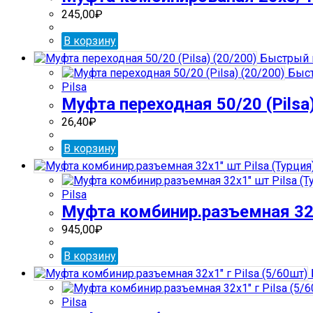
245,00
₽
В корзину
Быстрый 
Быст
Pilsa
Муфта переходная 50/20 (Pilsa)
26,40
₽
В корзину
Pilsa
Муфта комбинир.разъемная 32х1
945,00
₽
В корзину
Pilsa