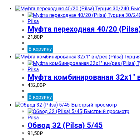
Быс
Pilsa
Муфта переходная 40/20 (Pilsa
21,80
₽
В корзину
Pilsa
Муфта комбинированая 32х1″ вн
432,00
₽
В корзину
Быстрый просмотр
Быстрый просмотр
Pilsa
Обвод 32 (Pilsa) 5/45
91,50
₽