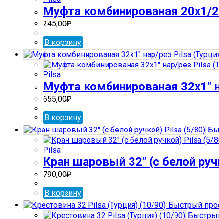
Муфта комбинированая 20х1/2 
245,00
₽
В корзину
Pilsa
Муфта комбинированая 32х1″ на
655,00
₽
В корзину
Бы
Pilsa
Кран шаровый 32″ (с белой ручк
790,00
₽
В корзину
Быстрый про
Быстрый